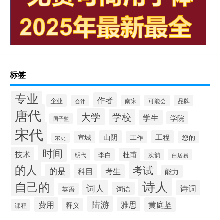
标签
专业
作者
企业
南宋
可能会
品牌
会计
唐代
大学
学校
学生
学院
国子监
宋代
山阴
工程
宣城
工作
您的
宋史
时间
技术
杜甫
李白
明代
次韵
白居易
的人
考试
的是
科目
考生
能力
诗人
自己的
词人
诗词
词语
英语
陆游
费用
雅思
黄庭坚
释义
课程