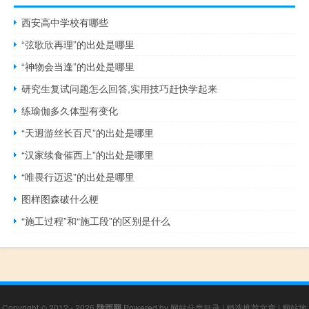
西安高中学校有哪些
“弦歌欣再理”的出处是哪里
“神物会当逢”的出处是哪里
研究生复试问题怎么回答,实用技巧赶快学起来
练瑜伽多久体型有变化
“天迥游丝长百尺”的出处是哪里
“汉家续食催西上”的出处是哪里
“唯畏行迈迟”的出处是哪里
图样图森破什么梗
“施工过程”和“施工段”的区别是什么
Copyright © 2012 - 2026
陇西网
Powered by
网站分类目录
|
精选推荐文章
|
网站地