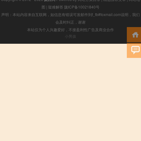
图
|
疑难解答
陇ICP备10021840号
声明：本站内容来自互联网，如信息有错误可发邮件到f_fb#foxmail.com说明，我们
会及时纠正，谢谢
本站仅为个人兴趣爱好，不接盈利性广告及商业合作
小男孩