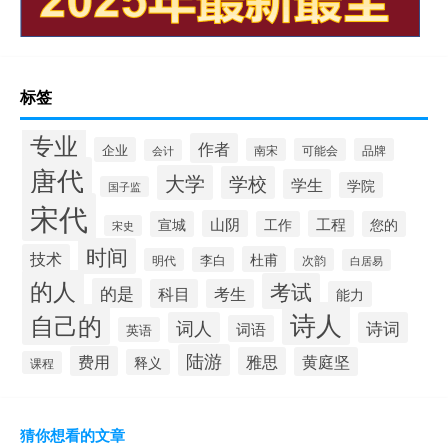
标签
专业
作者
企业
南宋
可能会
品牌
会计
唐代
大学
学校
学生
学院
国子监
宋代
山阴
工程
宣城
工作
您的
宋史
时间
技术
杜甫
李白
明代
次韵
白居易
的人
考试
的是
科目
考生
能力
诗人
自己的
词人
诗词
词语
英语
陆游
费用
雅思
黄庭坚
释义
课程
猜你想看的文章