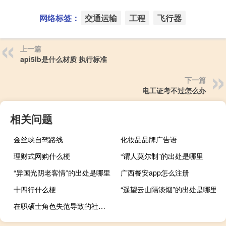
网络标签：
交通运输
工程
飞行器
上一篇
api5lb是什么材质 执行标准
下一篇
电工证考不过怎么办
相关问题
金丝峡自驾路线
化妆品品牌广告语
理财式网购什么梗
“谓人莫尔制”的出处是哪里
“异国光阴老客情”的出处是哪里
广西餐安app怎么注册
十四行什么梗
“遥望云山隔淡烟”的出处是哪里
在职硕士角色失范导致的社会紧张分析