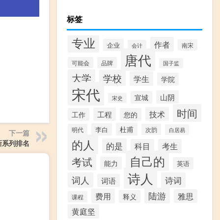
标签
专业
作者
企业
南宋
会计
唐代
可能会
品牌
国子监
大学
学校
学生
学院
宋代
山阴
宣城
宋史
时间
技术
工程
工作
您的
杜甫
李白
明代
次韵
白居易
下一篇
的人
新系列排名
的是
科目
考生
自己的
考试
能力
英语
诗人
词人
诗词
词语
陆游
费用
雅思
释义
课程
黄庭坚