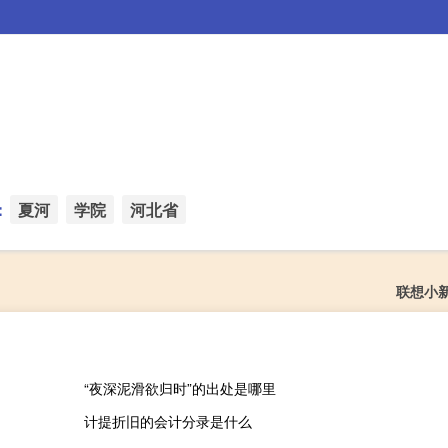
：
夏河
学院
河北省
联想小
“夜深泥滑欲归时”的出处是哪里
计提折旧的会计分录是什么