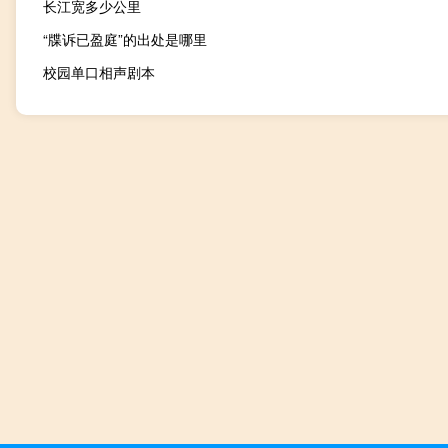
长江宽多少公里
“牒诉已盈庭”的出处是哪里
校园单口相声剧本