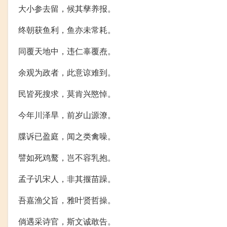
大小参去留，候其孳养报。
终朝获鱼利，鱼亦未常耗。
同覆天地中，违仁辜覆焘。
余观为政者，此意谅难到。
民皆死搜求，莫肯兴愍悼。
今年川泽旱，前岁山源潦。
牒诉已盈庭，闻之类禽噪。
譬如死鸡鹜，岂不容乳抱。
孟子讥宋人，非其揠苗躁。
吾嘉渔父旨，雅叶贤哲操。
倘遇采诗官，斯文诚敢告。