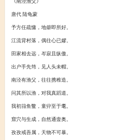
《南泾渔父》
唐代 陆龟蒙
予方任疏慵，地僻即所好。
江流背村落，偶往心已嫪。
田家相去远，岑寂且纵傲。
出户手先筇，见人头未帽。
南泾有渔父，往往携稚造。
问其所以渔，对我真蹈道。
我初簎鱼鳖，童丱至于耄。
窟穴与生成，自然通壸奥。
孜孜戒吾属，天物不可暴。