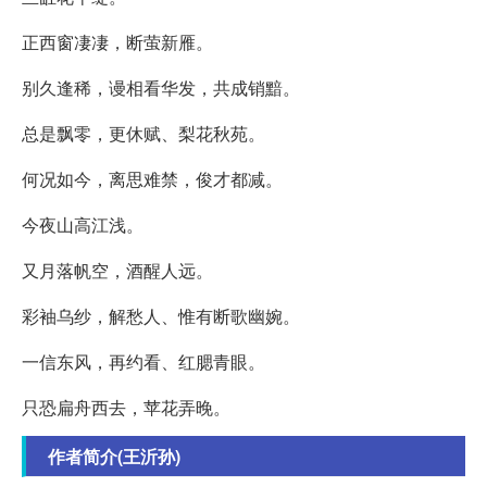
正西窗凄凄，断萤新雁。
别久逢稀，谩相看华发，共成销黯。
总是飘零，更休赋、梨花秋苑。
何况如今，离思难禁，俊才都减。
今夜山高江浅。
又月落帆空，酒醒人远。
彩袖乌纱，解愁人、惟有断歌幽婉。
一信东风，再约看、红腮青眼。
只恐扁舟西去，苹花弄晚。
作者简介(王沂孙)