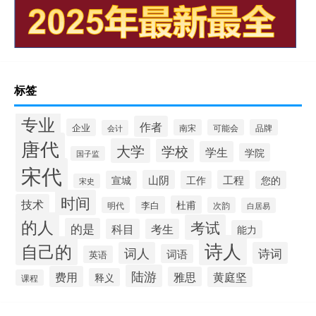
标签
专业
作者
企业
南宋
可能会
品牌
会计
唐代
大学
学校
学生
学院
国子监
宋代
山阴
工程
宣城
工作
您的
宋史
时间
技术
杜甫
李白
明代
次韵
白居易
的人
考试
的是
科目
考生
能力
诗人
自己的
词人
诗词
词语
英语
陆游
费用
雅思
黄庭坚
释义
课程