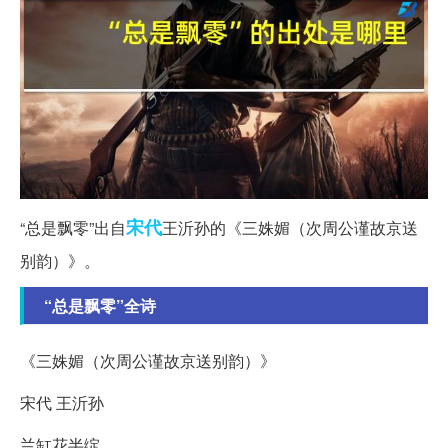
宋代
“总是飘零”出自
王沂孙的《三姝媚（次周公谨故京送
别韵）》。
“总是飘零”全诗
《三姝媚（次周公谨故京送别韵）》
宋代 王沂孙
兰缸花半绽。