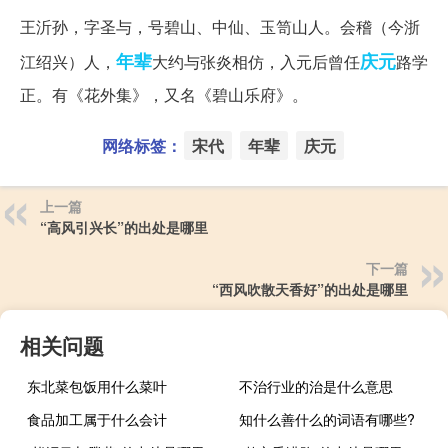
王沂孙，字圣与，号碧山、中仙、玉笥山人。会稽（今浙
年辈
庆元
江绍兴）人，
大约与张炎相仿，入元后曾任
路学
正。有《花外集》，又名《碧山乐府》。
网络标签：
宋代
年辈
庆元
上一篇
“高风引兴长”的出处是哪里
下一篇
“西风吹散天香好”的出处是哪里
相关问题
东北菜包饭用什么菜叶
不治行业的治是什么意思
食品加工属于什么会计
知什么善什么的词语有哪些?