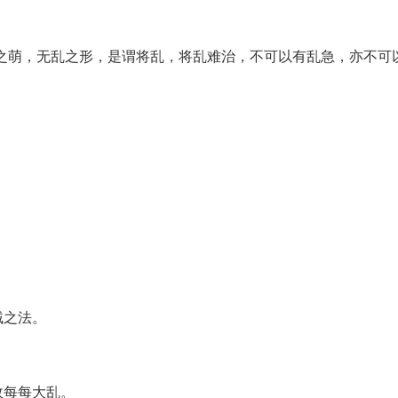
之萌，无乱之形，是谓将乱，将乱难治，不可以有乱急，亦不可
贼之法。
故每每大乱。