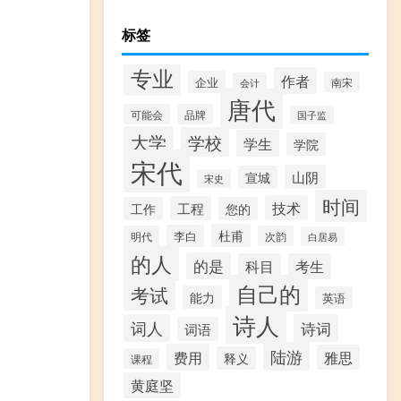
标签
专业
作者
企业
南宋
会计
唐代
可能会
品牌
国子监
大学
学校
学生
学院
宋代
山阴
宣城
宋史
时间
技术
工程
工作
您的
杜甫
李白
明代
次韵
白居易
的人
的是
科目
考生
自己的
考试
能力
英语
诗人
词人
诗词
词语
陆游
费用
雅思
释义
课程
黄庭坚