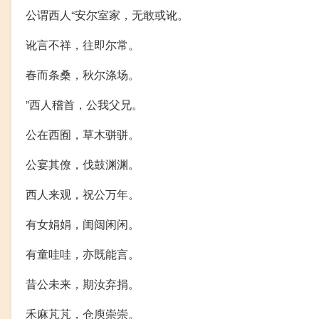
公谓西人“安尔室家，无敢或讹。
讹言不祥，往即尔常。
春而条桑，秋尔涤场。
”西人稽首，公我父兄。
公在西囿，草木骈骈。
公宴其僚，伐鼓渊渊。
西人来观，祝公万年。
有女娟娟，闺闼闲闲。
有童哇哇，亦既能言。
昔公未来，期汝弃捐。
禾麻芃芃，仓庾崇崇。