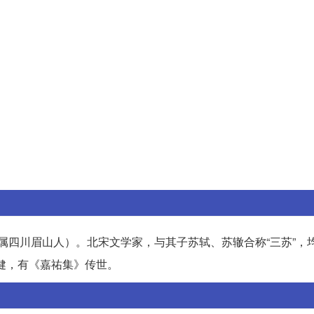
今属四川眉山人）。北宋文学家，与其子苏轼、苏辙合称“三苏”，
健，有《嘉祐集》传世。