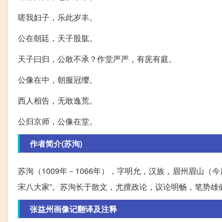
嗟我妇子，乐此岁丰。
公在朝廷，天子股肱。
天子曰归，公敢不承？作堂严严，有庑有庭。
公像在中，朝服冠缨。
西人相告，无敢逸荒。
公归京师，公像在堂。
作者简介(苏洵)
苏洵（1009年－1066年），字明允，汉族，眉州眉山（
宋八大家”。苏洵长于散文，尤擅政论，议论明畅，笔势雄
张益州画像记翻译及注释