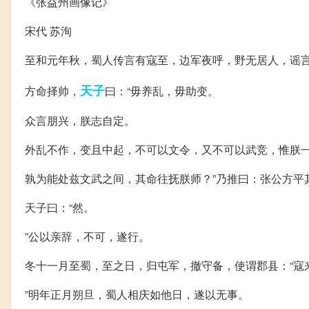
《张益州画像记》
宋代 苏洵
至和元年秋，蜀人传言有寇至，边军夜呼，野无居人，谣
天子
方命择帅，
曰：“毋养乱，毋助变。
众言朋兴，朕志自定。
外乱不作，变且中起，不可以文令，又不可以武竞，惟朕
孰为能处兹文武之间，其命往抚朕师？”乃推曰：张公方平
天子曰：“然。
”公以亲辞，不可，遂行。
冬十一月至蜀，至之日，归屯军，撤守备，使谓郡县：“寇
”明年正月朔旦，蜀人相庆如他日，遂以无事。