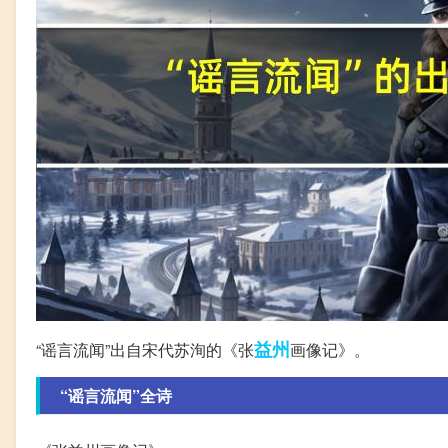
益州
“谣言流闻”出自宋代苏洵的《张
画像记》。
“谣言流闻”全诗