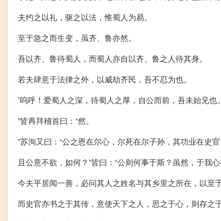
夫约之以礼，驱之以法，惟蜀人为易。
至于急之而生变，虽齐、鲁亦然。
吾以齐、鲁待蜀人，而蜀人亦自以齐、鲁之人待其身。
若夫肆意于法律之外，以威劫齐民，吾不忍为也。
’呜呼！爱蜀人之深，待蜀人之厚，自公而前，吾未始见也
”皆再拜稽首曰：“然。
”苏洵又曰：“公之恩在尔心，尔死在尔子孙，其功业在史
且公意不欲，如何？”皆曰：“公则何事于斯？虽然，于我
今夫平居闻一善，必问其人之姓名与其乡里之所在，以至
而史官亦书之于其传，意使天下之人，思之于心，则存之