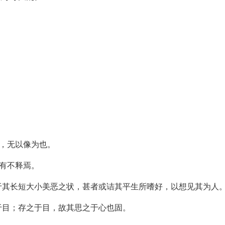
。
官，无以像为也。
心有不释焉。
于其长短大小美恶之状，甚者或诘其平生所嗜好，以想见其为人
于目；存之于目，故其思之于心也固。