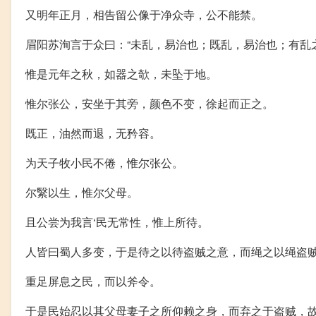
又明年正月，相告留公像于净众寺，公不能禁。
眉阳苏洵言于众曰：“未乱，易治也；既乱，易治也；有乱
惟是元年之秋，如器之欹，未坠于地。
惟尔张公，安坐于其旁，颜色不变，徐起而正之。
既正，油然而退，无矜容。
为天子牧小民不倦，惟尔张公。
尔繄以生，惟尔父母。
且公尝为我言‘民无常性，惟上所待。
人皆曰蜀人多变，于是待之以待盗贼之意，而绳之以绳盗
重足屏息之民，而以斧令。
于是民始忍以其父母妻子之所仰赖之身，而弃之于盗贼，