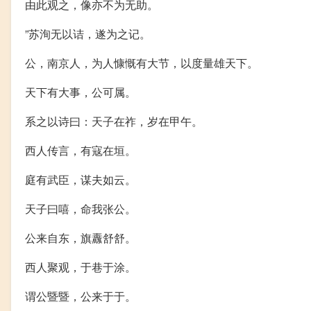
由此观之，像亦不为无助。
”苏洵无以诘，遂为之记。
公，南京人，为人慷慨有大节，以度量雄天下。
天下有大事，公可属。
系之以诗曰：天子在祚，岁在甲午。
西人传言，有寇在垣。
庭有武臣，谋夫如云。
天子曰嘻，命我张公。
公来自东，旗纛舒舒。
西人聚观，于巷于涂。
谓公暨暨，公来于于。