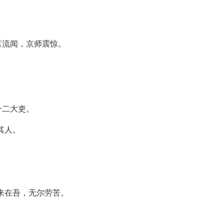
言流闻，京师震惊。
一二大吏。
其人。
来在吾，无尔劳苦。