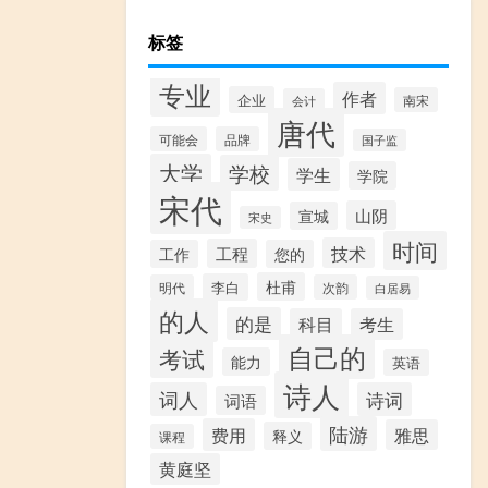
标签
专业
作者
企业
南宋
会计
唐代
可能会
品牌
国子监
大学
学校
学生
学院
宋代
山阴
宣城
宋史
时间
技术
工程
工作
您的
杜甫
李白
明代
次韵
白居易
的人
的是
科目
考生
自己的
考试
能力
英语
诗人
词人
诗词
词语
陆游
费用
雅思
释义
课程
黄庭坚