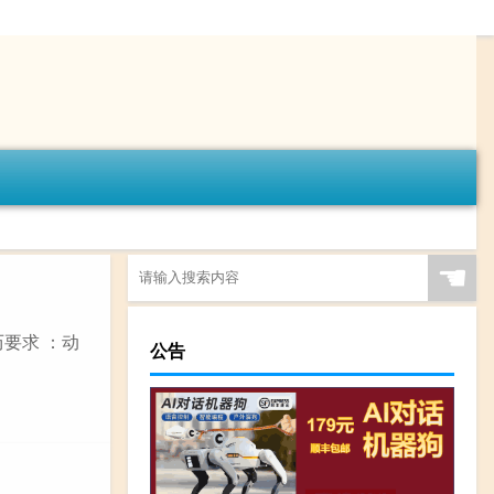
☚
要求 ：动
公告