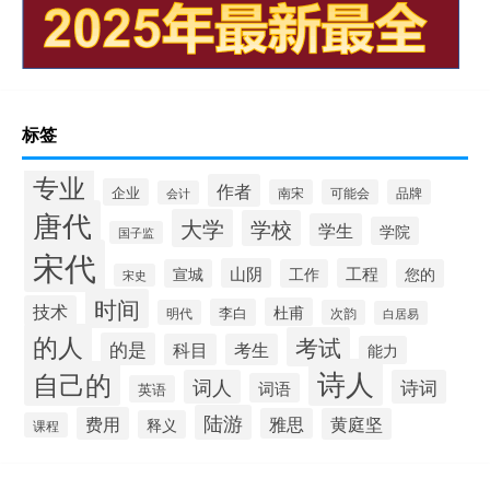
标签
专业
作者
企业
南宋
可能会
品牌
会计
唐代
大学
学校
学生
学院
国子监
宋代
山阴
工程
宣城
工作
您的
宋史
时间
技术
杜甫
李白
明代
次韵
白居易
的人
考试
的是
科目
考生
能力
诗人
自己的
词人
诗词
词语
英语
陆游
费用
雅思
黄庭坚
释义
课程