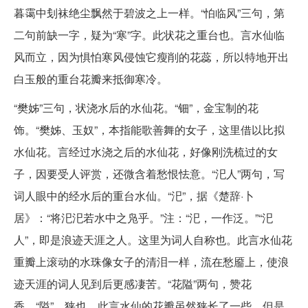
暮霭中刬袜绝尘飘然于碧波之上一样。“怕临风”三句，第
二句前缺一字，疑为“寒”字。此状花之重台也。言水仙临
风而立，因为惧怕寒风侵蚀它瘦削的花蕊，所以特地开出
白玉般的重台花瓣来抵御寒冷。
“樊姊”三句，状浇水后的水仙花。“钿”，金宝制的花
饰。“樊姊、玉奴”，本指能歌善舞的女子，这里借以比拟
水仙花。言经过水浇之后的水仙花，好像刚洗梳过的女
子，因要受人评赏，还微含着愁恨怯意。“汜人”两句，写
词人眼中的经水后的重台水仙。“汜”，据《楚辞·卜
居》：“将汜汜若水中之凫乎。”注：“汜，一作泛。”“汜
人”，即是浪迹天涯之人。这里为词人自称也。此言水仙花
重瓣上滚动的水珠像女子的清泪一样，流在愁靥上，使浪
迹天涯的词人见到后更感凄苦。“花隘”两句，赞花
香。“隘”，狭也。此言水仙的花瓣虽然狭长了一些，但是