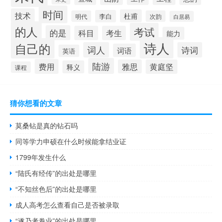
时间
技术
杜甫
李白
明代
次韵
白居易
的人
考试
的是
科目
考生
能力
诗人
自己的
词人
诗词
词语
英语
陆游
费用
雅思
黄庭坚
释义
课程
猜你想看的文章
莫桑钻是真的钻石吗
同等学力申硕在什么时候能拿结业证
1799年发生什么
“陆氏有经传”的出处是哪里
“不知丝色后”的出处是哪里
成人高考怎么查看自己是否被录取
“遂乃考卷业”的出处是哪里