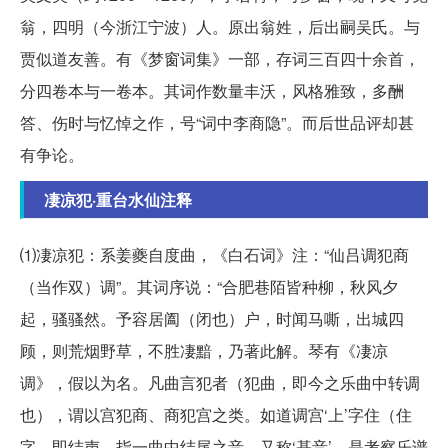
翁，四明（今浙江宁波）人。原出翁姓，后出嗣吴氏。与
贾似道友善。有《梦窗词集》一部，存词三百四十余首，
分四卷本与一卷本。其词作数量丰沃，风格雅致，多酬
答、伤时与忆悼之作，号“词中李商隐”。而后世品评却甚
有争论。
凄凉犯·重台水仙注释
⑴凄凉犯：系姜夔自度曲，《白石词》注：“仙吕调犯商
（当作双）调”。其词序说：“合肥巷陌皆种柳，秋风夕
起，骚骚然。予容居阖（闭也）户，时闻马嘶，出城四
顾，则荒烟野草，不胜凄黯，乃著此解。琴有《凄凉
调》，假以为名。凡曲言犯者（犯曲，即今之乐曲中转调
也），谓以宫犯商、商犯宫之类。如道调宫‘上’字住（住
字，即结声，指一曲中结尾之音，又称‘基音’。是考察乐谱