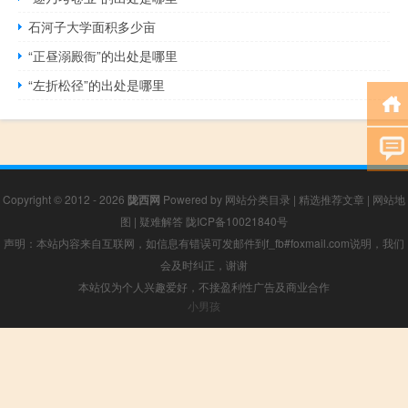
石河子大学面积多少亩
“正昼溺殿衙”的出处是哪里
“左折松径”的出处是哪里
Copyright © 2012 - 2026
陇西网
Powered by
网站分类目录
|
精选推荐文章
|
网站地
图
|
疑难解答
陇ICP备10021840号
声明：本站内容来自互联网，如信息有错误可发邮件到f_fb#foxmail.com说明，我们
会及时纠正，谢谢
本站仅为个人兴趣爱好，不接盈利性广告及商业合作
小男孩