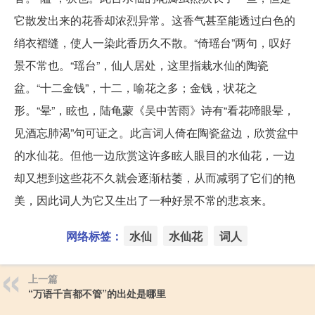
它散发出来的花香却浓烈异常。这香气甚至能透过白色的
绡衣褶缝，使人一染此香历久不散。“倚瑶台”两句，叹好
景不常也。“瑶台”，仙人居处，这里指栽水仙的陶瓷
盆。“十二金钱”，十二，喻花之多；金钱，状花之
形。“晕”，眩也，陆龟蒙《吴中苦雨》诗有“看花啼眼晕，
见酒忘肺渴”句可证之。此言词人倚在陶瓷盆边，欣赏盆中
的水仙花。但他一边欣赏这许多眩人眼目的水仙花，一边
却又想到这些花不久就会逐渐枯萎，从而减弱了它们的艳
美，因此词人为它又生出了一种好景不常的悲哀来。
网络标签：
水仙
水仙花
词人
上一篇
“万语千言都不管”的出处是哪里