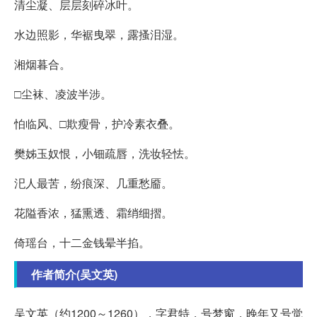
清尘凝、层层刻碎冰叶。
水边照影，华裾曳翠，露搔泪湿。
湘烟暮合。
□尘袜、凌波半涉。
怕临风、□欺瘦骨，护冷素衣叠。
樊姊玉奴恨，小钿疏唇，洗妆轻怯。
汜人最苦，纷痕深、几重愁靥。
花隘香浓，猛熏透、霜绡细摺。
倚瑶台，十二金钱晕半掐。
作者简介(吴文英)
吴文英（约1200～1260），字君特，号梦窗，晚年又号觉