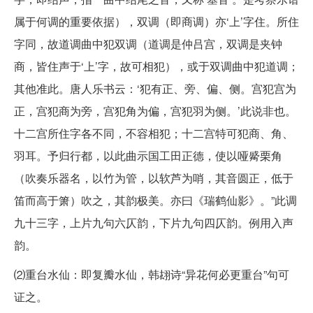
属于何调的重要依据），双调（即商调）亦‘上’字住。所住
字同，故道调曲中犯双调（道调是仲吕宫，双调是夹钟
商，皆住声于‘上’字，故可相犯），或于双调曲中犯道调；
其他准此。唐人乐书云：‘犯有正、旁、偏、侧。宫犯宫为
正，宫犯商为旁，宫犯角为偏，宫犯羽为侧。’此说非也。
十二宫所住字各不同，不容相犯；十二宫特可犯商、角、
羽耳。予归行都，以此曲示国工田正德，使以哑觱栗角
（吹奏乐器名，以竹为管，以软芦为哨，其音圆正，低于
笛而高于箫）吹之，其韵极美。亦曰《瑞鹤仙影》。”此调
九十三字，上片九句六仄韵，下片九句四仄韵。例用入声
韵。
⑵重台水仙：即复瓣水仙，韩翃诗“异花何必更重台”句可
证之。