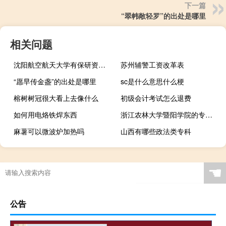
下一篇
“翠帏敞轻罗”的出处是哪里
相关问题
沈阳航空航天大学有保研资格吗
苏州辅警工资改革表
“愿早传金盏”的出处是哪里
sc是什么意思什么梗
榕树树冠很大看上去像什么
初级会计考试怎么退费
如何用电烙铁焊东西
浙江农林大学暨阳学院的专业有哪些
麻薯可以微波炉加热吗
山西有哪些政法类专科
☚
公告