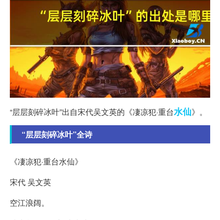
水仙
“层层刻碎冰叶”出自宋代吴文英的《凄凉犯·重台
》。
“层层刻碎冰叶”全诗
《凄凉犯·重台水仙》
宋代 吴文英
空江浪阔。