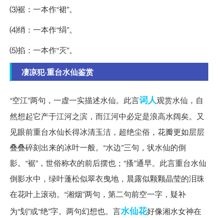
⑶裾：一本作“裙”。
⑷绡：一本作“绢”。
⑸掐：一本作“灭”。
凄凉犯·重台水仙鉴赏
词人
“空江”两句，一虚一实描述水仙。此言
观赏水仙，自
然想起它产于江河之滨，而江河中必定是浪高水阔矣。又
见眼前重台水仙长得冰清玉洁，超绝尘俗，花瓣更如层层
叠叠碎刻出来的冰叶一般。“水边”三句，状水仙的倒
影。“裾”，世俗称衣的前后摆也；“搔”通早。此言重台水仙
倒影水中，绿叶蓬松似翠衣曳地，晨露似颗颗晶莹的泪珠
在花叶上滚动。“湘烟”两句，第二句前空一字，疑补
水仙花
为“刬”或“绝”字。两句幻想也。言
好像湘水女神在