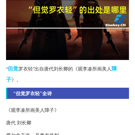
但觉
障
“
罗衣轻”出自唐代刘长卿的《观李凑所画美人
子
》。
“但觉罗衣轻”全诗
《观李凑所画美人障子》
唐代 刘长卿