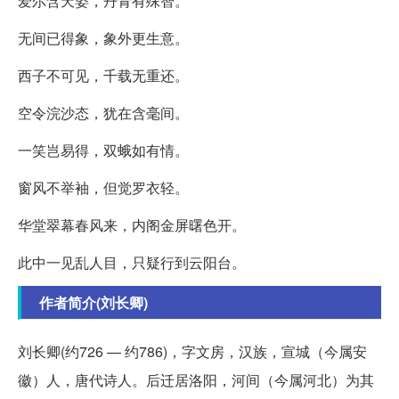
爱尔含天姿，丹青有殊智。
无间已得象，象外更生意。
西子不可见，千载无重还。
空令浣沙态，犹在含毫间。
一笑岂易得，双蛾如有情。
窗风不举袖，但觉罗衣轻。
华堂翠幕春风来，内阁金屏曙色开。
此中一见乱人目，只疑行到云阳台。
作者简介(刘长卿)
刘长卿(约726 — 约786)，字文房，汉族，宣城（今属安
徽）人，唐代诗人。后迁居洛阳，河间（今属河北）为其