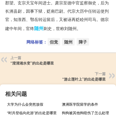
郡望。玄宗天宝年间进士。肃宗至德中官监察御史，后为
长洲县尉，因事下狱，贬南巴尉。代宗大历中任转运使判
官，知淮西、鄂岳转运留后，又被诬再贬睦州司马。德宗
随州
建中年间，官终
刺史，世称刘随州。
网络标签：
但觉
随州
障子
上一篇
“澄清湘水变”的出处是哪里
下一篇
“游止莲叶上”的出处是哪里
相关问题
大学为什么会突然放假
澳洲医学院留学的条件
“时共登临向此游”的出处是哪里
狗狗被其他狗咬伤了怎么处理