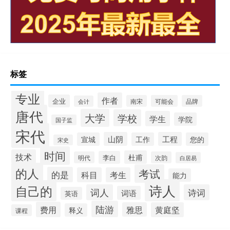
标签
专业
作者
企业
南宋
可能会
品牌
会计
唐代
大学
学校
学生
学院
国子监
宋代
山阴
工程
宣城
工作
您的
宋史
时间
技术
杜甫
李白
明代
次韵
白居易
的人
考试
的是
科目
考生
能力
诗人
自己的
词人
诗词
词语
英语
陆游
费用
雅思
黄庭坚
释义
课程