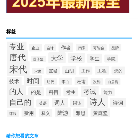
标签
专业
作者
企业
南宋
可能会
品牌
会计
唐代
大学
学校
学生
学院
国子监
宋代
山阴
工程
宣城
工作
您的
宋史
时间
技术
杜甫
李白
明代
次韵
白居易
的人
考试
的是
科目
考生
能力
诗人
自己的
词人
诗词
词语
英语
陆游
费用
雅思
黄庭坚
释义
课程
猜你想看的文章