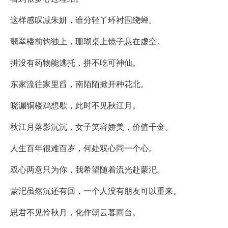
这样感叹减朱妍，谁分轻丫环衬围绕蝉。
翡翠楼前钩独上，珊瑚桌上镜子悬在虚空。
拼没有药物能逃托，拼不吃可神仙。
东家流往家里舀，南陌陌掀开种花北。
晓漏铜楼鸡想歇，此时不见秋江月。
秋江月落影沉沉，女子笑容娇美，价值千金。
人生百年很难百岁，何处双心同一个心。
双心两意只为你，我希望随着流光赴蒙汜。
蒙汜虽然沉还有回，一个人没有朋友可以重来。
思君不见怜秋月，化作朝云暮雨台。