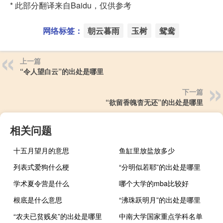
* 此部分翻译来自Baidu，仅供参考
网络标签：
朝云暮雨
玉树
鸳鸯
上一篇
“令人望白云”的出处是哪里
下一篇
“欲留香魄杳无还”的出处是哪里
相关问题
十五月望月的意思
鱼缸里放盐放多少
列表式爱狗什么梗
“分明似若耶”的出处是哪里
学术夏令营是什么
哪个大学的mba比较好
根底是什么意思
“沸珠跃明月”的出处是哪里
“农夫已贫贱矣”的出处是哪里
中南大学国家重点学科名单