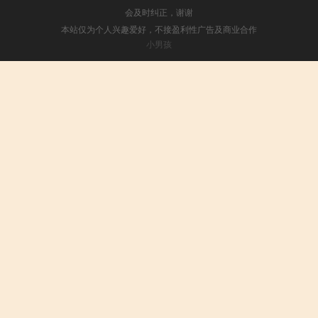
会及时纠正，谢谢
本站仅为个人兴趣爱好，不接盈利性广告及商业合作
小男孩