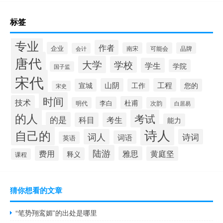
标签
专业
作者
企业
南宋
可能会
品牌
会计
唐代
大学
学校
学生
学院
国子监
宋代
山阴
工程
宣城
工作
您的
宋史
时间
技术
杜甫
李白
明代
次韵
白居易
的人
考试
的是
科目
考生
能力
诗人
自己的
词人
诗词
词语
英语
陆游
费用
雅思
黄庭坚
释义
课程
猜你想看的文章
“笔势翔鸾媚”的出处是哪里