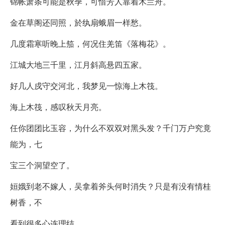
锦帐萧条可能是秋季，可惜芳人靠着木兰舟。
金在草阁还同照，於纨扇蛾眉一样愁。
几度霜寒听晚上笳，何况住羌笛《落梅花》。
江城大地三千里，江月斜高悬四五家。
好几人戍守交河北，我梦见一惊海上木筏。
海上木筏，感叹秋天月亮。
任你团团比玉容，为什么不双双对黑头发？千门万户究竟
能为，七
宝三个洞望空了。
姮娥到老不嫁人，吴拿着斧头何时消失？只是有没有情桂
树香，不
看到很多心连理结。