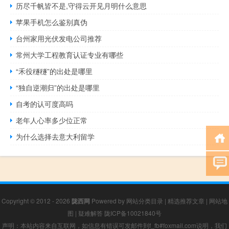
历尽千帆皆不是,守得云开见月明什么意思
苹果手机怎么鉴别真伪
台州家用光伏发电公司推荐
常州大学工程教育认证专业有哪些
“禾役穟穟”的出处是哪里
“独自逆潮归”的出处是哪里
自考的认可度高吗
老年人心率多少位正常
为什么选择去意大利留学
Copyright © 2012 - 2026
陇西网
Powered by
网站分类目录
|
精选推荐文章
|
网站地
图
|
疑难解答
陇ICP备10021840号
声明：本站内容来自互联网，如信息有错误可发邮件到f_fb#foxmail.com说明，我们