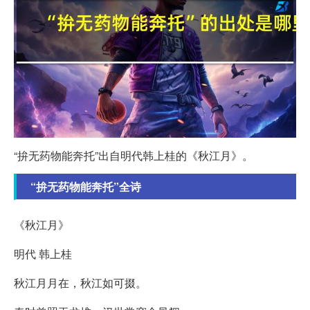
“拚无药物能奔托”出自明代韩上桂的《秋江月》。
“拚无药物能奔托”全诗
《秋江月》
明代 韩上桂
秋江月月在，秋江如可掇。