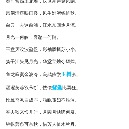
秦时曾照玉龙堆，汉世常穿金凤阙。
凤阙清辉映画楼，风生洲渚锦帆秋。
白云一去迷前浦，江水东回逐月流。
月光一何皎，客愁一何悄。
玉盘灭没波盈盈，彩袖飘摇苏小小。
扬子江头见月光，华堂宝烛夺辉煌。
玉树
鱼龙寂寞金波冷，乌鹊依微
凉。
鸳鸯
濯濯芙蓉双蒂断，怯怯
比翼狂。
比翼鸳鸯自成匹，独眠孤妇不胜泣。
春去秋来恨几时，月圆月缺嗟何及。
锦帐萧条可奈秋，惜芳人倚木兰舟。