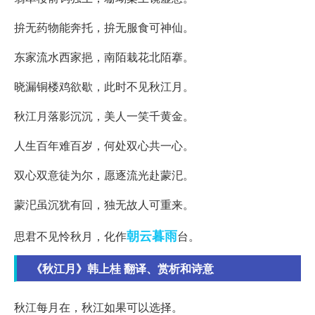
拚无药物能奔托，拚无服食可神仙。
东家流水西家挹，南陌栽花北陌搴。
晓漏铜楼鸡欲歇，此时不见秋江月。
秋江月落影沉沉，美人一笑千黄金。
人生百年难百岁，何处双心共一心。
双心双意徒为尔，愿逐流光赴蒙汜。
蒙汜虽沉犹有回，独无故人可重来。
朝云暮雨
思君不见怜秋月，化作
台。
《秋江月》韩上桂 翻译、赏析和诗意
秋江每月在，秋江如果可以选择。