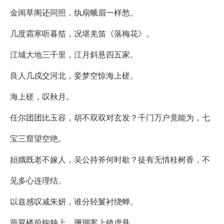
金闺草阁还同照，纨扇蛾眉一样愁。
几度霜寒听暮笳，况堪羌笛《落梅花》。
江城大地三千里，江月斜悬四五家。
良人几戍交河北，妾梦空惊海上槎。
海上槎，叹秋月。
任尔团团比玉容，胡不双双对玄发？千门万户竟能为，七
宝三窟望空绝。
姮娥既老不嫁人，吴公持斧何时歇？徒有无情桂树香，不
见多心连理结。
以兹感叹减朱妍，谁分轻鬟衬绕蝉。
翡翠楼前钩独上，珊瑚案上镜虚悬。