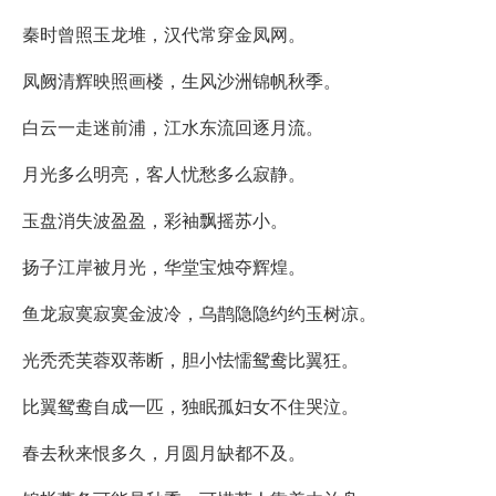
秦时曾照玉龙堆，汉代常穿金凤网。
凤阙清辉映照画楼，生风沙洲锦帆秋季。
白云一走迷前浦，江水东流回逐月流。
月光多么明亮，客人忧愁多么寂静。
玉盘消失波盈盈，彩袖飘摇苏小。
扬子江岸被月光，华堂宝烛夺辉煌。
鱼龙寂寞寂寞金波冷，乌鹊隐隐约约玉树凉。
光秃秃芙蓉双蒂断，胆小怯懦鸳鸯比翼狂。
比翼鸳鸯自成一匹，独眠孤妇女不住哭泣。
春去秋来恨多久，月圆月缺都不及。