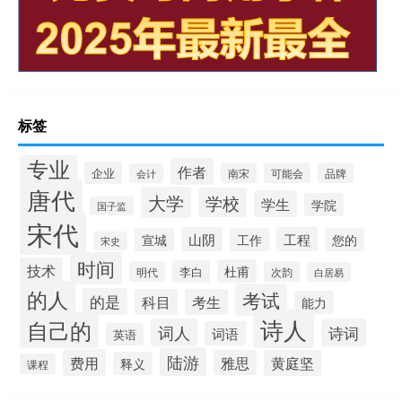
标签
专业
作者
企业
南宋
可能会
品牌
会计
唐代
大学
学校
学生
学院
国子监
宋代
山阴
工程
宣城
工作
您的
宋史
时间
技术
杜甫
李白
明代
次韵
白居易
的人
考试
的是
科目
考生
能力
诗人
自己的
词人
诗词
词语
英语
陆游
费用
雅思
黄庭坚
释义
课程