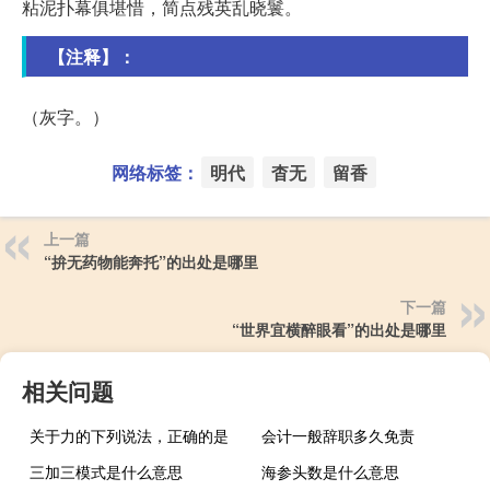
粘泥扑幕俱堪惜，简点残英乱晓鬟。
【注释】：
（灰字。）
网络标签：
明代
杳无
留香
上一篇
“拚无药物能奔托”的出处是哪里
下一篇
“世界宜横醉眼看”的出处是哪里
相关问题
关于力的下列说法，正确的是
会计一般辞职多久免责
三加三模式是什么意思
海参头数是什么意思