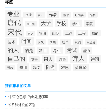
标签
专业
作者
企业
南宋
可能会
品牌
会计
唐代
大学
学校
学生
学院
国子监
宋代
山阴
工程
宣城
工作
您的
宋史
时间
技术
杜甫
李白
明代
次韵
白居易
的人
考试
的是
科目
考生
能力
诗人
自己的
词人
诗词
词语
英语
陆游
费用
雅思
黄庭坚
释义
课程
猜你想看的文章
“未语心已领”的出处是哪里
爷爷和外公的区别