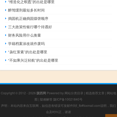
“维造化之螟蠹”的出处是哪里
醉驾缓刑最短多长时间
捣固机正确捣固煤饼顺序
三大政策性银行哪个待遇好
财务风险用什么衡量
学籍档案涂改就作废吗
“袅红萦素”的出处是哪里
“不如乘兴泛轻航”的出处是哪里
Copyright © 2012 - 2026
陇西网
Powered by
网站分类目录
|
精选推荐文章
|
网站地
图
|
疑难解答
陇ICP备10021840号
声明：本站内容来自互联网，如信息有错误可发邮件到f_fb#foxmail.com说明，我们
会及时纠正，谢谢