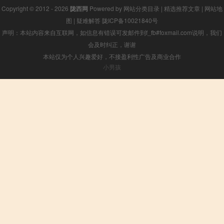
Copyright © 2012 - 2026
陇西网
Powered by
网站分类目录
|
精选推荐文章
|
网站地
图
|
疑难解答
陇ICP备10021840号
声明：本站内容来自互联网，如信息有错误可发邮件到f_fb#foxmail.com说明，我们
会及时纠正，谢谢
本站仅为个人兴趣爱好，不接盈利性广告及商业合作
小男孩