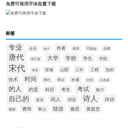
免费可商用字体批量下载
标签
专业
作者
企业
南宋
可能会
品牌
会计
唐代
大学
学校
学生
学院
国子监
宋代
山阴
工程
宣城
工作
您的
宋史
时间
技术
杜甫
李白
明代
次韵
白居易
的人
考试
的是
科目
考生
能力
诗人
自己的
词人
诗词
词语
英语
陆游
费用
雅思
黄庭坚
释义
课程