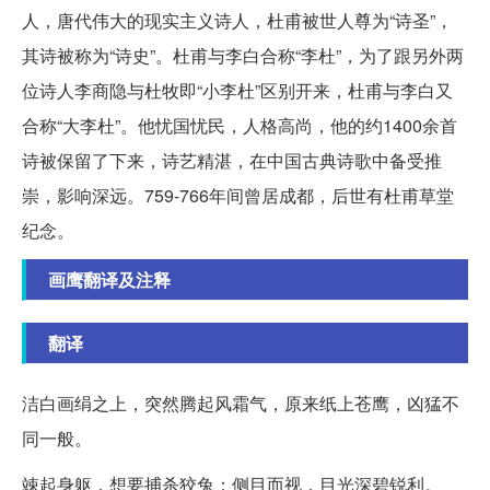
人，唐代伟大的现实主义诗人，杜甫被世人尊为“诗圣”，
其诗被称为“诗史”。杜甫与李白合称“李杜”，为了跟另外两
位诗人李商隐与杜牧即“小李杜”区别开来，杜甫与李白又
合称“大李杜”。他忧国忧民，人格高尚，他的约1400余首
诗被保留了下来，诗艺精湛，在中国古典诗歌中备受推
崇，影响深远。759-766年间曾居成都，后世有杜甫草堂
纪念。
画鹰翻译及注释
翻译
洁白画绢之上，突然腾起风霜气，原来纸上苍鹰，凶猛不
同一般。
竦起身躯，想要捕杀狡兔；侧目而视，目光深碧锐利。