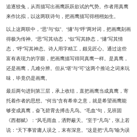
追逐狡兔，从而描写出画鹰跃跃欲试的气势。作者用真鹰
来作比拟，以这两联诗句，把画鹰描写得栩栩如生。
以上这两联中，“思”与“似”、“擿”与“呼”两对词，把画鹰刻画
得极为传神。“思”写其动态，“似”写其静态，“擿”写其情
态，“呼”写其神态。诗人用字精工，颇见匠心。通过这些
富有表现力的字眼，把画鹰描写得同真鹰一样。是真鹰，
还是画鹰，几难分辨。但从“堪”与“可”这两个推论之词来玩
味，毕竟仍是画鹰。
最后两句进到第三层，承上收结，直把画鹰当成真鹰，寄
托着作者的思想。“何当”含有希幸之意，就是希望画鹰能
够变成真鹰，奋飞碧霄去搏击凡鸟。“毛血”句，见班固
《西都赋》：“风毛雨血，洒野蔽天。”至于“凡鸟”，张上若
说：“天下事皆庸人误之，末有深意。”这是把“凡鸟”喻为误