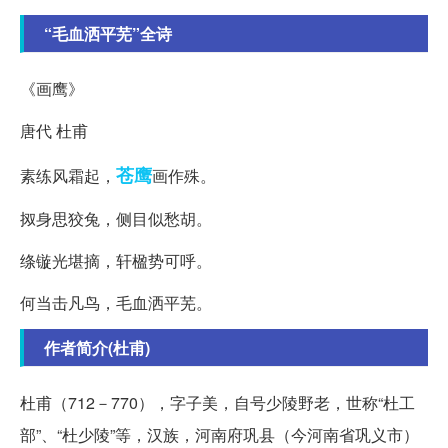
“毛血洒平芜”全诗
《画鹰》
唐代 杜甫
苍鹰
素练风霜起，
画作殊。
㧐身思狡兔，侧目似愁胡。
绦镟光堪摘，轩楹势可呼。
何当击凡鸟，毛血洒平芜。
作者简介(杜甫)
杜甫（712－770），字子美，自号少陵野老，世称“杜工
部”、“杜少陵”等，汉族，河南府巩县（今河南省巩义市）