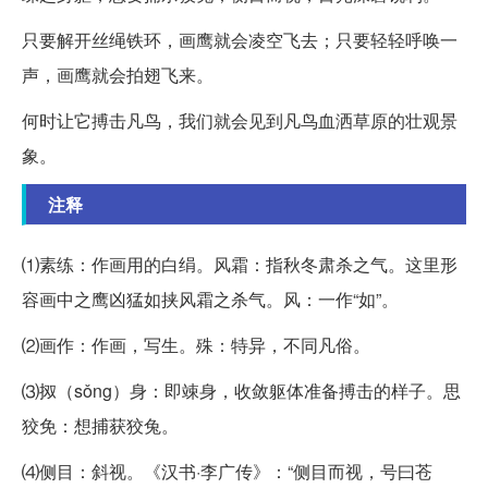
只要解开丝绳铁环，画鹰就会凌空飞去；只要轻轻呼唤一
声，画鹰就会拍翅飞来。
何时让它搏击凡鸟，我们就会见到凡鸟血洒草原的壮观景
象。
注释
⑴素练：作画用的白绢。风霜：指秋冬肃杀之气。这里形
容画中之鹰凶猛如挟风霜之杀气。风：一作“如”。
⑵画作：作画，写生。殊：特异，不同凡俗。
⑶㧐（sǒng）身：即竦身，收敛躯体准备搏击的样子。思
狡免：想捕获狡兔。
⑷侧目：斜视。《汉书·李广传》：“侧目而视，号曰苍