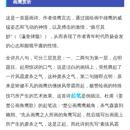
画鹰赏析
这是一首题画诗。作者借鹰言志，通过描绘画中雄鹰的威
猛姿态和飞动的神情，以及搏击的激情，“曲尽其
妙”（《瀛奎律髓》），从而表现了作者青年时代昂扬奋发
的心志和鄙视平庸的性情。
全诗共八句，可分三层意思：一、二两句为第一层，点明
题目。起用惊讶的口气：说是洁白的画绢上，突然腾起了
一片风霜肃杀之气，这种肃杀之气，第二句随即点明：原
来是矫健不凡的画鹰仿佛挟风带霜而起，极赞绘画的特殊
起笔
技巧所产生的艺术效果。这首诗
是倒插法。杜甫《姜
楚公画角鹰歌》的起笔说：“楚公画鹰鹰戴角，杀气森森到
幽朔。”先从画鹰之人所画的角鹰写起，然后描写出画面上
所产生的肃杀之气，这是正起。而此诗则先写“素练风霜