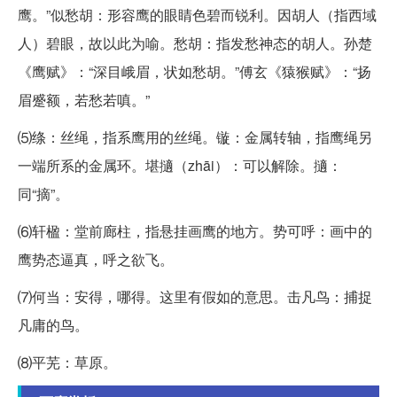
鹰。”似愁胡：形容鹰的眼睛色碧而锐利。因胡人（指西域
人）碧眼，故以此为喻。愁胡：指发愁神态的胡人。孙楚
《鹰赋》：“深目峨眉，状如愁胡。”傅玄《猿猴赋》：“扬
眉蹙额，若愁若嗔。”
⑸绦：丝绳，指系鹰用的丝绳。镟：金属转轴，指鹰绳另
一端所系的金属环。堪擿（zhāi）：可以解除。擿：
同“摘”。
⑹轩楹：堂前廊柱，指悬挂画鹰的地方。势可呼：画中的
鹰势态逼真，呼之欲飞。
⑺何当：安得，哪得。这里有假如的意思。击凡鸟：捕捉
凡庸的鸟。
⑻平芜：草原。