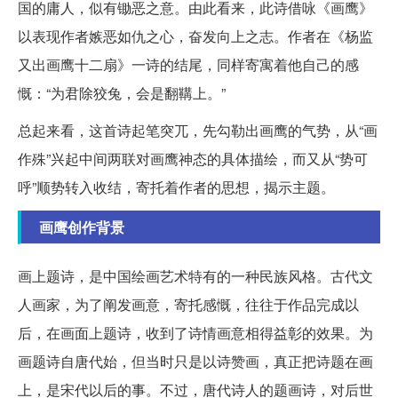
国的庸人，似有锄恶之意。由此看来，此诗借咏《画鹰》
以表现作者嫉恶如仇之心，奋发向上之志。作者在《杨监
又出画鹰十二扇》一诗的结尾，同样寄寓着他自己的感
慨：“为君除狡兔，会是翻鞲上。”
总起来看，这首诗起笔突兀，先勾勒出画鹰的气势，从“画
作殊”兴起中间两联对画鹰神态的具体描绘，而又从“势可
呼”顺势转入收结，寄托着作者的思想，揭示主题。
画鹰创作背景
画上题诗，是中国绘画艺术特有的一种民族风格。古代文
人画家，为了阐发画意，寄托感慨，往往于作品完成以
后，在画面上题诗，收到了诗情画意相得益彰的效果。为
画题诗自唐代始，但当时只是以诗赞画，真正把诗题在画
上，是宋代以后的事。不过，唐代诗人的题画诗，对后世