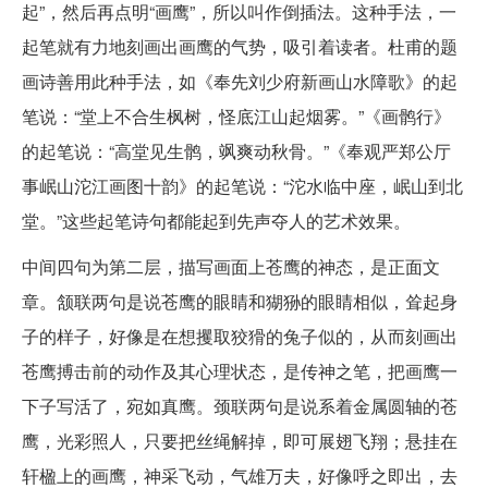
起”，然后再点明“画鹰”，所以叫作倒插法。这种手法，一
起笔就有力地刻画出画鹰的气势，吸引着读者。杜甫的题
画诗善用此种手法，如《奉先刘少府新画山水障歌》的起
笔说：“堂上不合生枫树，怪底江山起烟雾。”《画鹘行》
的起笔说：“高堂见生鹘，飒爽动秋骨。”《奉观严郑公厅
事岷山沱江画图十韵》的起笔说：“沱水临中座，岷山到北
堂。”这些起笔诗句都能起到先声夺人的艺术效果。
中间四句为第二层，描写画面上苍鹰的神态，是正面文
章。颔联两句是说苍鹰的眼睛和猢狲的眼睛相似，耸起身
子的样子，好像是在想攫取狡猾的兔子似的，从而刻画出
苍鹰搏击前的动作及其心理状态，是传神之笔，把画鹰一
下子写活了，宛如真鹰。颈联两句是说系着金属圆轴的苍
鹰，光彩照人，只要把丝绳解掉，即可展翅飞翔；悬挂在
轩楹上的画鹰，神采飞动，气雄万夫，好像呼之即出，去