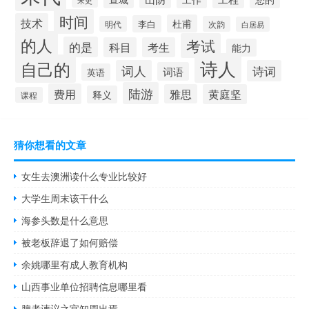
宋史
时间
技术
杜甫
李白
明代
次韵
白居易
的人
考试
的是
科目
考生
能力
诗人
自己的
词人
诗词
词语
英语
陆游
费用
雅思
黄庭坚
释义
课程
猜你想看的文章
女生去澳洲读什么专业比较好
大学生周末该干什么
海参头数是什么意思
被老板辞退了如何赔偿
余姚哪里有成人教育机构
山西事业单位招聘信息哪里看
脾者谏议之官知周出焉