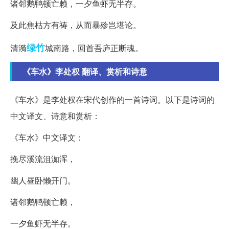
诸邻鹅鸭顿亡赖，一夕鱼虾无半存。
及此焦枯方有祷，从而暴殄岂堪论。
绿竹
清漪
城南路，回首吾庐正断魂。
《车水》李处权 翻译、赏析和诗意
《车水》是李处权在宋代创作的一首诗词。以下是诗词的
中文译文、诗意和赏析：
《车水》中文译文：
挽尽溪流沮洳浑，
幽人昼卧懒开门。
诸邻鹅鸭顿亡赖，
一夕鱼虾无半存。