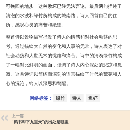
可挽回的地步，这种败坏已经无法言论。最后两句描述了
清澈的水波和绿竹所构成的城南路，诗人回首自己的住
所，感叹心灵的痛苦和绝望。
整首诗以景物描写抒发了诗人的情感和对社会动荡的思
考。通过描绘大自然的变化和人事的无常，诗人表达了对
社会动荡和人世无常的忧虑和痛苦。诗中的清漪绿竹构成
了一幅对比鲜明的画面，强调了诗人内心深处的悲凉和孤
寂。这首诗词以简练而深刻的语言描绘了时代的荒芜和人
心的沉沦，给人以深思和警醒。
网络标签：
绿竹
诗人
鱼虾
上一篇
“鹤书即下九重天”的出处是哪里