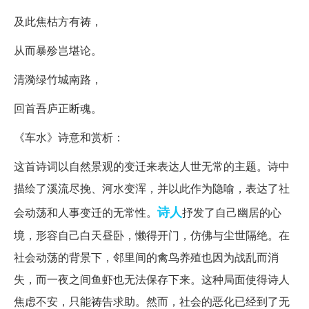
及此焦枯方有祷，
从而暴殄岂堪论。
清漪绿竹城南路，
回首吾庐正断魂。
《车水》诗意和赏析：
这首诗词以自然景观的变迁来表达人世无常的主题。诗中
描绘了溪流尽挽、河水变浑，并以此作为隐喻，表达了社
诗人
会动荡和人事变迁的无常性。
抒发了自己幽居的心
境，形容自己白天昼卧，懒得开门，仿佛与尘世隔绝。在
社会动荡的背景下，邻里间的禽鸟养殖也因为战乱而消
失，而一夜之间鱼虾也无法保存下来。这种局面使得诗人
焦虑不安，只能祷告求助。然而，社会的恶化已经到了无