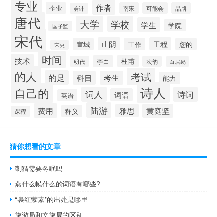
专业
作者
企业
南宋
可能会
品牌
会计
唐代
大学
学校
学生
学院
国子监
宋代
山阴
工程
宣城
工作
您的
宋史
时间
技术
杜甫
李白
明代
次韵
白居易
的人
考试
的是
科目
考生
能力
诗人
自己的
词人
诗词
词语
英语
陆游
费用
雅思
黄庭坚
释义
课程
猜你想看的文章
刺猬需要冬眠吗
燕什么幙什么的词语有哪些?
“袅红萦素”的出处是哪里
旅游局和文旅局的区别