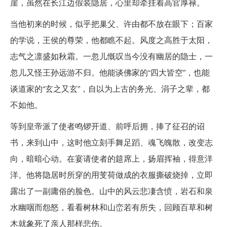
崖，虽然在长江边假装隐居，心里却牵挂着高官厚禄。
当他初来的时候，似乎把巢父、许由都不放在眼下；百家
的学说，王侯的尊荣，他都瞧不起。风度之高胜于太阳，
志气之凛盛如秋霜。一忽儿慨叹当今没有幽居的隐士，一
忽儿又怪王孙远游不归。他能谈佛家的“四大皆空”，也能
谈道家的“玄之又玄”，自以为上古的务光、涓子之辈，都
不如他。
等到皇帝派了使者鸣锣开道、前呼后拥，捧了征召的诏
书，来到山中，这时他立刻手舞足蹈、魂飞魄散，改变志
向，暗暗心动。在宴请使者的筵席上，扬眉挥袖，得意洋
洋。他将隐居时所穿的用芰荷做成的衣服撕破烧掉，立即
露出了一副庸俗的脸色。山中的风云悲凄含愤，岩石和泉
水幽咽而怨怒，看看树林和山峦若有所失，回顾百草和树
木就象死了亲人那样悲伤。