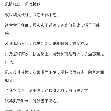
风情张日，霜气横秋。
或叹幽人长往，或怨王孙不游。
谈空空于释部，覈玄玄于道流，务光何足比，涓子不能
俦。
及其鸣驺入谷，鹤书赴陇，形驰魄散，志变神动。
尔乃眉轩席次，袂耸筵上，焚芰制而裂荷衣，抗尘容而走
俗状。
风云凄其带愤，石泉咽而下怆，望林峦而有失，顾草木而
如丧。
至其钮金章，绾墨绶，跨属城之雄，冠百里之首。
张英风于海甸，驰妙誉于浙右。