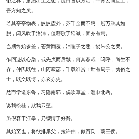
俗之标，萧洒出尘之想，度白雪以方洁，干青云而直上，
吾方知之矣。
若其亭亭物表，皎皎霞外，芥千金而不眄，屣万乘其如
脱，闻凤吹于洛浦，值薪歌于延濑，固亦有焉。
岂期终始参差，苍黄翻覆，泪翟子之悲，恸朱公之哭。
乍回迹以心染，或先贞而后黩，何其谬哉！呜呼，尚生不
存，仲氏既往，山阿寂寥，千载谁赏！世有周子，隽俗之
士，既文既博，亦玄亦史。
然而学遁东鲁，习隐南郭，偶吹草堂，滥巾北岳。
诱我松桂，欺我云壑。
虽假容于江皋，乃缨情于好爵。
其始至也，将欲排巢父，拉许由，傲百氏，蔑王侯。