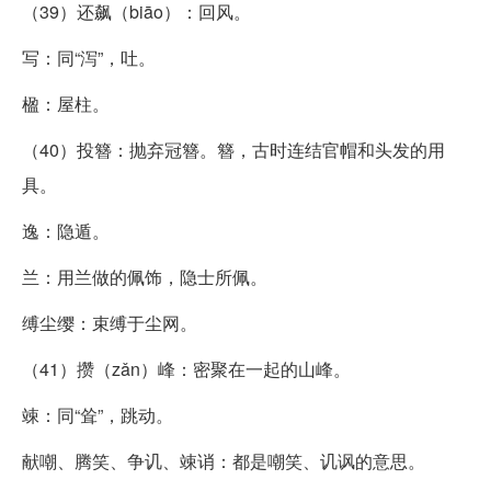
（39）还飙（biāo）：回风。
写：同“泻”，吐。
楹：屋柱。
（40）投簪：抛弃冠簪。簪，古时连结官帽和头发的用
具。
逸：隐遁。
兰：用兰做的佩饰，隐士所佩。
缚尘缨：束缚于尘网。
（41）攒（zǎn）峰：密聚在一起的山峰。
竦：同“耸”，跳动。
献嘲、腾笑、争讥、竦诮：都是嘲笑、讥讽的意思。