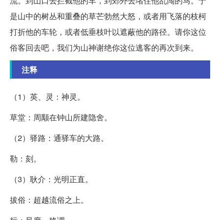
流。到山口去拦截他的车，到郊外去堵住他乱闯的马。于
是山中的树丛和重叠的草芒勃然大怒，或者用飞落的枝柯
打折他的车轮，或者低垂枝叶以遮蔽他的路径。请你这位
俗客回去吧，我们为山神谢绝你这位逃客的再次到来。
注释
（1）英、灵：神灵。
草堂：周颙在钟山所建隐舍。
（2）驿路：通驿车的大路。
勒：刻。
（3）耿介：光明正直。
拔俗：超越流俗之上。