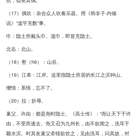
然，似丧其偶。”
（17）偶吹：杂合众人吹奏乐器。用《韩非子·内储
说》“滥竽充数”事。
巾：隐士所戴头巾。滥巾，即冒充隐士。
北岳：北山。
（18）壑（hè）：山谷。
（19）江皋：江岸。这里指隐士所居的长江之滨钟山。
缨情：系情，忘不了。
（20）拉：折辱。
巢父、许由：都是尧时隐士。《高士传》：“尧让天下于许
由，不受而逃去。尧又召为九州长，由不欲闻之，洗耳于
颖水滨。时其友巢父牵犊欲饮之，见由洗耳，问其故，对