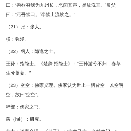
曰：‘尧欲召我为九州长，恶闻其声，是故洗耳。’巢父
曰：‘污吾犊口。’牵犊上流饮之。”
（21）张：张大。
横：弥漫。
（22）幽人：隐逸之士。
王孙：指隐士。《楚辞·招隐士》：“王孙游兮不归，春草
生兮萋萋。”
（23）空空：佛家义理。佛家认为世上一切皆空，以空明
空，故曰“空空”。
释部：佛家之书。
覈（hé）：研究。