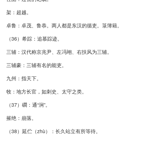
架：超越。
卓鲁：卓茂、鲁恭。两人都是东汉的循吏。箓簿籍。
（36）希踪：追慕踪迹。
三辅：汉代称京兆尹、左冯翊、右扶风为三辅。
三辅豪：三辅有名的能吏。
九州：指天下。
牧：地方长官，如刺史、太守之类。
（37）磵：通“涧”。
摧绝：崩落。
（38）延伫（zhù）：长久站立有所等待。