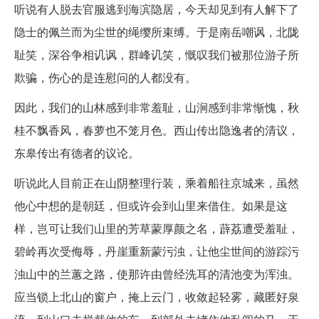
听说有人脱去官服逃到海滨隐居，今天却见到有人解下了
隐士的佩兰而为尘世的绳缨所束缚。于是南岳嘲讽，北陇
耻笑，深谷争相讥讽，群峰讥笑，慨叹我们被那位游子所
欺骗，伤心的是连慰问的人都没有。
因此，我们的山林感到非常羞耻，山涧感到非常惭愧，秋
桂不飘香风，春萝也不笼月色。西山传出隐逸者的清议，
东皋传出有德者的议论。
听说此人目前正在山阴整理行装，乘着船往京城来，虽然
他心中想的是朝廷，但或许会到山里来借住。如果是这
样，岂可让我们山里的芳草蒙厚颜之名，薜荔遭受羞耻，
碧岭再次受侮辱，丹崖重新蒙污浊，让他尘世间的游踪污
浊山中的兰蕙之路，使那许由曾经洗耳的清池变为浑浊。
应当锁上北山的窗户，掩上云门，收敛起轻雾，藏匿好泉