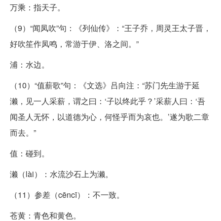
万乘：指天子。
（9）“闻凤吹”句：《列仙传》：“王子乔，周灵王太子晋，
好吹笙作凤鸣，常游于伊、洛之间。”
浦：水边。
（10）“值薪歌”句：《文选》吕向注：“苏门先生游于延
濑，见一人采薪，谓之曰：‘子以终此乎？’采薪人曰：‘吾
闻圣人无怀，以道德为心，何怪乎而为哀也。’遂为歌二章
而去。”
值：碰到。
濑（lài）：水流沙石上为濑。
（11）参差（cēncī）：不一致。
苍黄：青色和黄色。