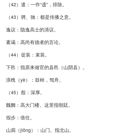
（42）遣：一作“遗”，排除。
（43）骋、驰：都是传播之意。
逸议：隐逸高士的清议。
素谒：高尚有德者的言论。
（44）促装：束装。
下邑：指原来做官的县邑（山阴县）。
浪栧（yè）：鼓棹，驾舟。
（45）殷：深厚。
魏阙：高大门楼。这里指朝廷。
假步：借住。
山扃（jiōng）：山门。指北山。