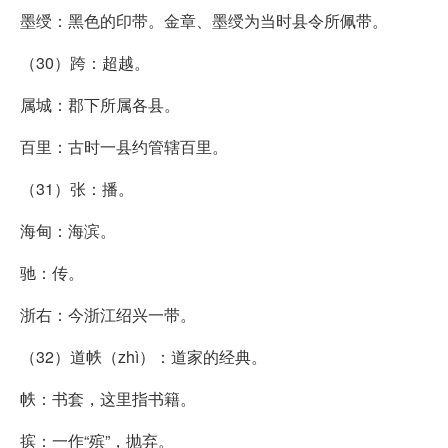
墨绶：黑色的印带。金章、墨绶为当时县令所佩带。
（30）跨：超越。
属城：郡下所属各县。
百里：古时一县约管辖百里。
（31）张：播。
海甸：海滨。
驰：传。
浙右：今浙江绍兴一带。
（32）道帙（zhì）：道家的经典。
帙：书套，这里指书籍。
摈：一作“殡”，抛弃。