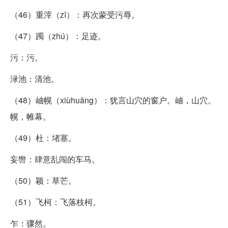
（46）重滓（zǐ）：再次蒙受污辱。
（47）躅（zhú）：足迹。
污：污。
渌池：清池。
（48）岫幌（xiùhuǎng）：犹言山穴的窗户。岫，山穴。
幌，帷幕。
（49）杜：堵塞。
妄辔：肆意乱闯的车马。
（50）颖：草芒。
（51）飞柯：飞落枝柯。
乍：骤然。