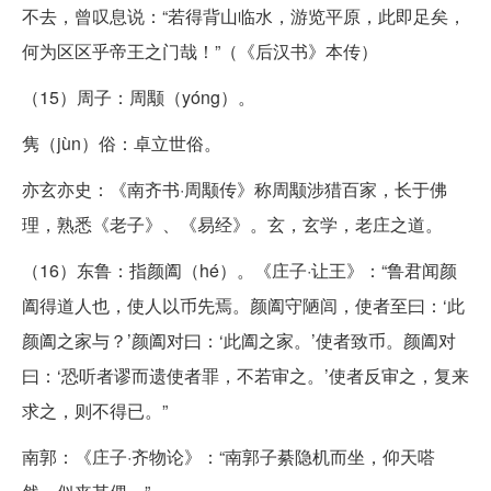
不去，曾叹息说：“若得背山临水，游览平原，此即足矣，
何为区区乎帝王之门哉！”（《后汉书》本传）
（15）周子：周颙（yóng）。
隽（jùn）俗：卓立世俗。
亦玄亦史：《南齐书·周颙传》称周颙涉猎百家，长于佛
理，熟悉《老子》、《易经》。玄，玄学，老庄之道。
（16）东鲁：指颜阖（hé）。《庄子·让王》：“鲁君闻颜
阖得道人也，使人以币先焉。颜阖守陋闾，使者至曰：‘此
颜阖之家与？’颜阖对曰：‘此阖之家。’使者致币。颜阖对
曰：‘恐听者谬而遗使者罪，不若审之。’使者反审之，复来
求之，则不得已。”
南郭：《庄子·齐物论》：“南郭子綦隐机而坐，仰天嗒