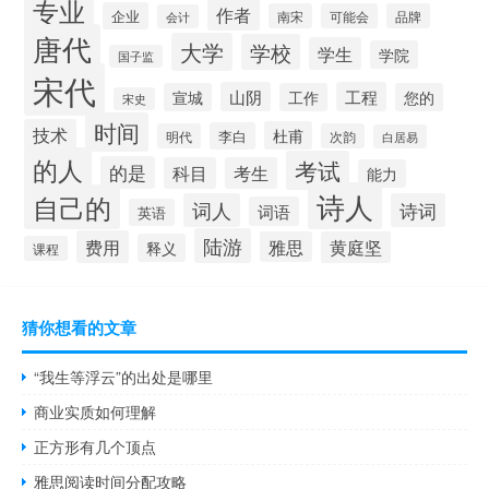
专业
作者
企业
南宋
可能会
品牌
会计
唐代
大学
学校
学生
学院
国子监
宋代
山阴
工程
宣城
工作
您的
宋史
时间
技术
杜甫
李白
明代
次韵
白居易
的人
考试
的是
科目
考生
能力
诗人
自己的
词人
诗词
词语
英语
陆游
费用
雅思
黄庭坚
释义
课程
猜你想看的文章
“我生等浮云”的出处是哪里
商业实质如何理解
正方形有几个顶点
雅思阅读时间分配攻略