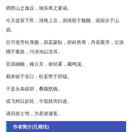
骋西山之逸议，驰东皋之素谒。
今又促装下邑，浪栧上京，虽情殷于魏阙，或假步于山
扃。
岂可使芳杜厚颜，薜荔蒙耻，碧岭再辱，丹崖重滓，尘游
躅于蕙路，污渌池以洗耳。
宜扃岫幌，掩云关，敛轻雾，藏鸣湍。
截来辕于谷口，杜妄辔于郊端。
于是丛条瞋胆，叠颖怒魄。
或飞柯以折轮，乍低枝而扫迹。
请回俗士驾，为君谢逋客。
作者简介(孔稚珪)