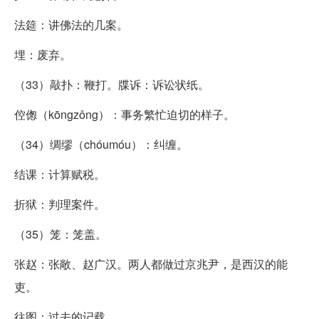
法筵：讲佛法的几案。
埋：废弃。
（33）敲扑：鞭打。牒诉：诉讼状纸。
倥偬（kōngzǒng）：事务繁忙迫切的样子。
（34）绸缪（chóumóu）：纠缠。
结课：计算赋税。
折狱：判理案件。
（35）笼：笼盖。
张赵：张敞、赵广汉。两人都做过京兆尹，是西汉的能
吏。
往图：过去的记载。