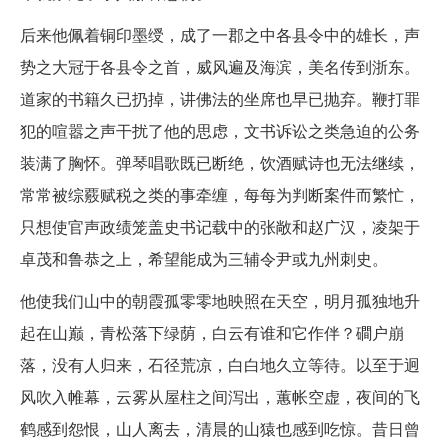
后来他佩着铜印墨绶，成了一郡之中各县令中的雄长，声
势之大冠于各县令之首，威风遍及海滨，美名传到浙东。
道家的书籍久已扔掉，讲佛法的坐席也早已抛弃。鞭打罪
犯的喧嚣之声干扰了他的思虑，文书诉讼之类急迫的公务
装满了胸怀。弹琴唱歌既已断绝，饮酒赋诗也无法继续，
常常被综覈赋税之类的事牵缠，每每为判断案件而繁忙，
只想使官声政绩笼盖史书记载中的张敞和赵广汉，凌架于
卓茂和鲁恭之上，希望能成为三辅令尹或九州刺史。
他使我们山中的朝霞孤零零地映照在天空，明月孤独地升
起在山巅，青松落下绿荫，白云有谁和它作伴？磵户崩
落，没有人归来，石径荒凉，白白地久立等待。以至于迥
风吹入帷幕，云雾从屋柱之间泻出，蕙帐空虚，夜间的飞
鹤感到怨恨，山人离去，清晨的山猿也感到吃惊。昔日曾