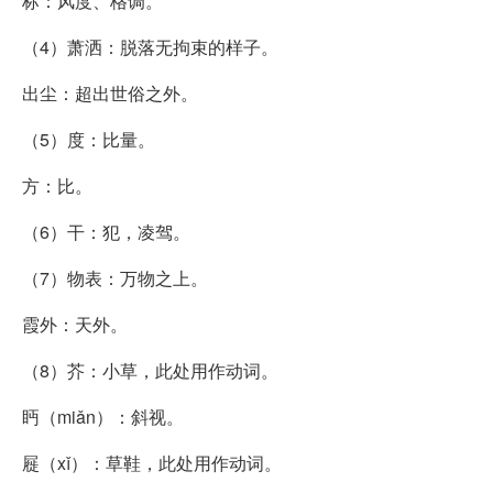
标：风度、格调。
（4）萧洒：脱落无拘束的样子。
出尘：超出世俗之外。
（5）度：比量。
方：比。
（6）干：犯，凌驾。
（7）物表：万物之上。
霞外：天外。
（8）芥：小草，此处用作动词。
眄（miǎn）：斜视。
屣（xǐ）：草鞋，此处用作动词。