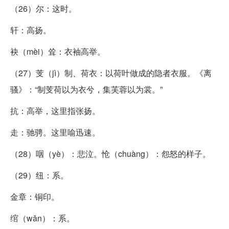
（26）尔：这时。
轩：高扬。
袂（mèi）耸：衣袖高举。
（27）芰（jì）制、荷衣：以荷叶做成的隐者衣服。《离
骚》：“制芰荷以为衣兮，集芙蓉以为裳。”
抗：高举，这里指张扬。
走：驰骋。这里喻迅速。
（28）咽（yè）：悲泣。怆（chuàng）：怨怒的样子。
（29）纽：系。
金章：铜印。
绾（wǎn）：系。