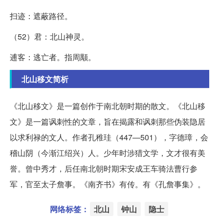
扫迹：遮蔽路径。
（52）君：北山神灵。
逋客：逃亡者。指周颙。
北山移文简析
《北山移文》是一篇创作于南北朝时期的散文。《北山移
文》是一篇讽刺性的文章，旨在揭露和讽刺那些伪装隐居
以求利禄的文人。作者孔稚珪（447—501），字德璋，会
稽山阴（今渐江绍兴）人。少年时涉猎文学，文才很有美
誉。曾中秀才，后任南北朝时期宋安成王车骑法曹行参
军，官至太子詹事。《南齐书》有传。有《孔詹事集》。
网络标签：
北山
钟山
隐士