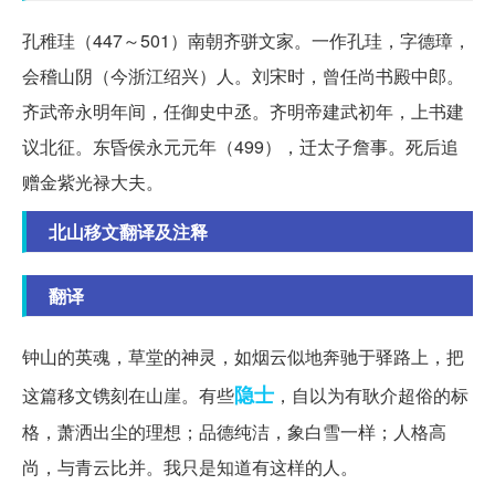
孔稚珪（447～501）南朝齐骈文家。一作孔珪，字德璋，
会稽山阴（今浙江绍兴）人。刘宋时，曾任尚书殿中郎。
齐武帝永明年间，任御史中丞。齐明帝建武初年，上书建
议北征。东昏侯永元元年（499），迁太子詹事。死后追
赠金紫光禄大夫。
北山移文翻译及注释
翻译
钟山的英魂，草堂的神灵，如烟云似地奔驰于驿路上，把
隐士
这篇移文镌刻在山崖。有些
，自以为有耿介超俗的标
格，萧洒出尘的理想；品德纯洁，象白雪一样；人格高
尚，与青云比并。我只是知道有这样的人。