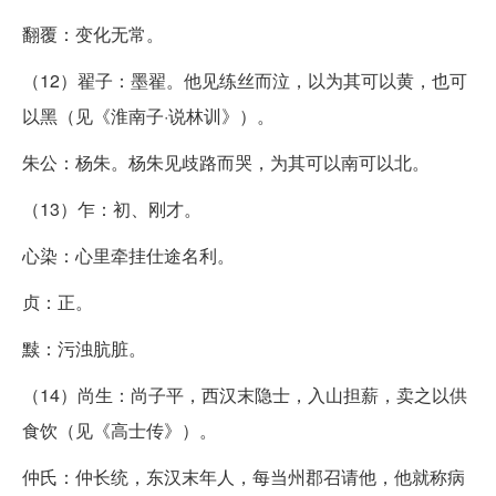
翻覆：变化无常。
（12）翟子：墨翟。他见练丝而泣，以为其可以黄，也可
以黑（见《淮南子·说林训》）。
朱公：杨朱。杨朱见歧路而哭，为其可以南可以北。
（13）乍：初、刚才。
心染：心里牵挂仕途名利。
贞：正。
黩：污浊肮脏。
（14）尚生：尚子平，西汉末隐士，入山担薪，卖之以供
食饮（见《高士传》）。
仲氏：仲长统，东汉末年人，每当州郡召请他，他就称病