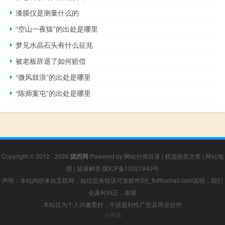
漆膜仪是测量什么的
“空山一夜猿”的出处是哪里
梦见水晶石头有什么征兆
被老板辞退了如何赔偿
“微风鼓浪”的出处是哪里
“陈师案屯”的出处是哪里
Copyright © 2012 - 2026
陇西网
Powered by
网站分类目录
|
精选推荐文章
|
网站地
图
|
疑难解答
陇ICP备10021840号
声明：本站内容来自互联网，如信息有错误可发邮件到f_fb#foxmail.com说明，我们
会及时纠正，谢谢
本站仅为个人兴趣爱好，不接盈利性广告及商业合作
小男孩