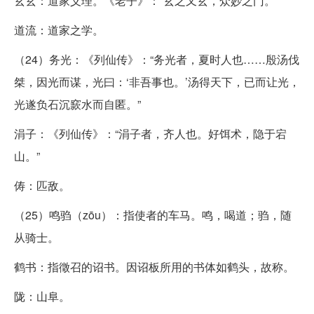
玄玄：道家义理。《老子》：“玄之又玄，众妙之门。”
道流：道家之学。
（24）务光：《列仙传》：“务光者，夏时人也……殷汤伐
桀，因光而谋，光曰：‘非吾事也。’汤得天下，已而让光，
光遂负石沉窾水而自匿。”
涓子：《列仙传》：“涓子者，齐人也。好饵术，隐于宕
山。”
俦：匹敌。
（25）鸣驺（zōu）：指使者的车马。鸣，喝道；驺，随
从骑士。
鹤书：指徵召的诏书。因诏板所用的书体如鹤头，故称。
陇：山阜。