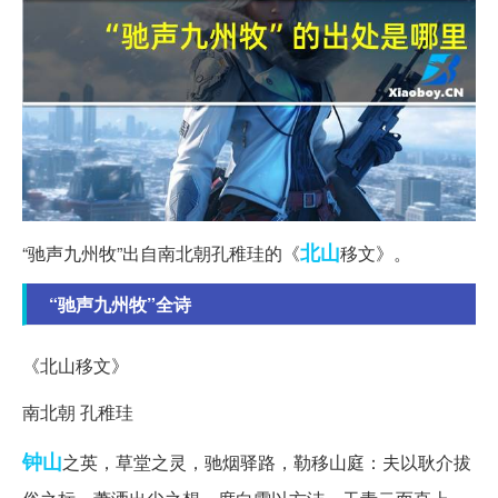
北山
“驰声九州牧”出自南北朝孔稚珪的《
移文》。
“驰声九州牧”全诗
《北山移文》
南北朝 孔稚珪
钟山
之英，草堂之灵，驰烟驿路，勒移山庭：夫以耿介拔