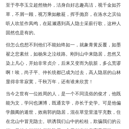
至于亭亭玉立超然物外，洁身自好志趣高洁，视千金如芥
草，不屑一顾，视万乘如敝屣，挥手抛弃，在洛水之滨仙
听人吹笙作凤鸣，在延濑遇到高人隐士采薪行歌，这种人
固然也是有的。
但怎么也想不到他们不能始终如一，就象青黄反覆，如墨
翟之悲素丝，如杨朱之泣歧路。刚到山中来隐居，忽然又
染上凡心，开始非常贞介，后来又变而为肮脏，多么荒谬
啊！唉，尚子平、仲长统都已成为过去，高人隐居的山林
显得非常寂寞，千秋万年，还有谁来欣赏！
当今之世有一位姓周的人，是一个不同流俗的俊才，他既
能为文，学问也渊博，既通玄学，亦长于史学。可是他偏
学颜阖的遁世，效南郭的隐居，混在草堂里滥竽充数，住
在北山中冒充隐士。哄诱我们山中的松桂，欺骗我们的云