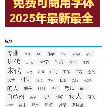
标签
专业
作者
企业
南宋
可能会
品牌
会计
唐代
大学
学校
学生
学院
国子监
宋代
山阴
工程
宣城
工作
您的
宋史
时间
技术
杜甫
李白
明代
次韵
白居易
的人
考试
的是
科目
考生
能力
诗人
自己的
词人
诗词
词语
英语
陆游
费用
雅思
黄庭坚
释义
课程