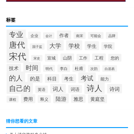
标签
专业
作者
企业
南宋
可能会
品牌
会计
唐代
大学
学校
学生
学院
国子监
宋代
山阴
工程
宣城
工作
您的
宋史
时间
技术
杜甫
李白
明代
次韵
白居易
的人
考试
的是
科目
考生
能力
诗人
自己的
词人
诗词
词语
英语
陆游
费用
雅思
黄庭坚
释义
课程
猜你想看的文章