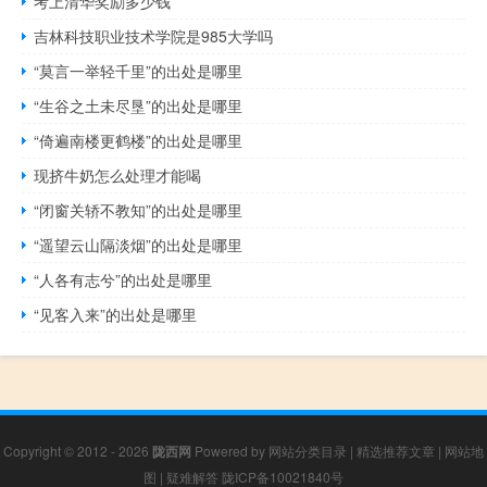
考上清华奖励多少钱
吉林科技职业技术学院是985大学吗
“莫言一举轻千里”的出处是哪里
“生谷之土未尽垦”的出处是哪里
“倚遍南楼更鹤楼”的出处是哪里
现挤牛奶怎么处理才能喝
“闭窗关轿不教知”的出处是哪里
“遥望云山隔淡烟”的出处是哪里
“人各有志兮”的出处是哪里
“见客入来”的出处是哪里
Copyright © 2012 - 2026
陇西网
Powered by
网站分类目录
|
精选推荐文章
|
网站地
图
|
疑难解答
陇ICP备10021840号