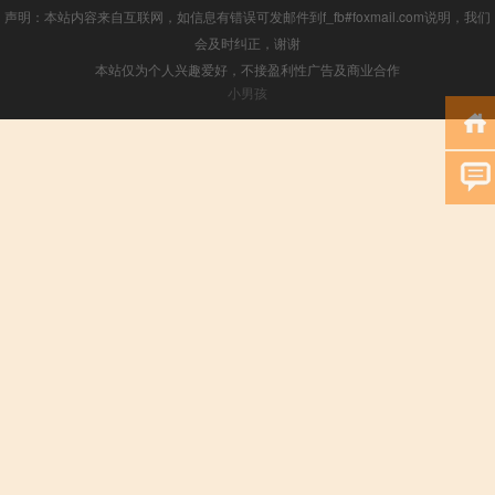
声明：本站内容来自互联网，如信息有错误可发邮件到f_fb#foxmail.com说明，我们
会及时纠正，谢谢
本站仅为个人兴趣爱好，不接盈利性广告及商业合作
小男孩