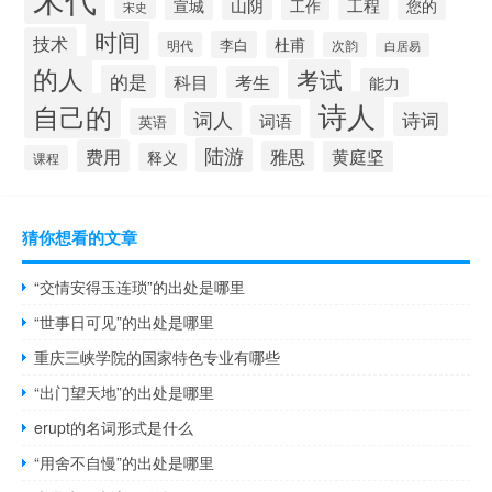
山阴
工程
宣城
工作
您的
宋史
时间
技术
杜甫
李白
明代
次韵
白居易
的人
考试
的是
科目
考生
能力
诗人
自己的
词人
诗词
词语
英语
陆游
费用
雅思
黄庭坚
释义
课程
猜你想看的文章
“交情安得玉连琐”的出处是哪里
“世事日可见”的出处是哪里
重庆三峡学院的国家特色专业有哪些
“出门望天地”的出处是哪里
erupt的名词形式是什么
“用舍不自慢”的出处是哪里