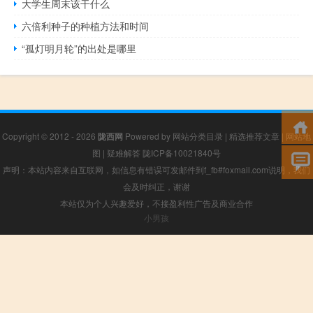
大学生周末该干什么
六倍利种子的种植方法和时间
“孤灯明月轮”的出处是哪里
Copyright © 2012 - 2026
陇西网
Powered by
网站分类目录
|
精选推荐文章
|
网站地
图
|
疑难解答
陇ICP备10021840号
声明：本站内容来自互联网，如信息有错误可发邮件到f_fb#foxmail.com说明，我们
会及时纠正，谢谢
本站仅为个人兴趣爱好，不接盈利性广告及商业合作
小男孩