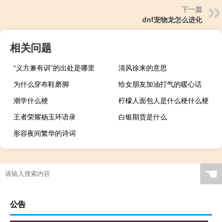
下一篇
dnf宠物龙怎么进化
相关问题
“义方兼有训”的出处是哪里
清风徐来的意思
为什么穿布鞋磨脚
给女朋友加油打气的暖心话
潮学什么梗
柠檬人面包人是什么梗什么梗
王者荣耀杨玉环语录
白银期货是什么
形容夜间繁华的诗词
☚
公告