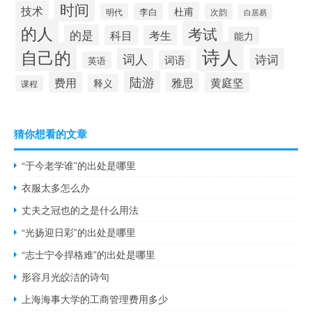
时间
技术
杜甫
李白
明代
次韵
白居易
的人
考试
的是
科目
考生
能力
诗人
自己的
词人
诗词
词语
英语
陆游
费用
雅思
黄庭坚
释义
课程
猜你想看的文章
“于今老学谁”的出处是哪里
衣服太多怎么办
丈夫之冠也的之是什么用法
“光扬迎日彩”的出处是哪里
“志士宁令捍格难”的出处是哪里
形容月光皎洁的诗句
上海海事大学的工商管理费用多少