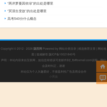
“两岸萝蔓因依绿”的出处是哪里
“冥漠生变故”的出处是哪里
高考540分什么概念
Copyright © 2012 - 2026
陇西网
Powered by
网站分类目录
|
精选推荐文章
|
网站地
图
|
疑难解答
陇ICP备10021840号
声明：本站内容来自互联网，如信息有错误可发邮件到f_fb#foxmail.com说明，我们
会及时纠正，谢谢
本站仅为个人兴趣爱好，不接盈利性广告及商业合作
小男孩