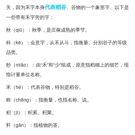
代表
稻谷
关，因为禾字本身
、谷物的一个象形字。以下是
一些带有禾字旁的字：
秋（qiū）：秋季，是庄稼成熟的季节。
科（kē）：会意字，从禾从斗，指衡量、分别谷子的等级
品类。
秒（miǎo）：由“禾”和“少”组成，原意指稻穗上的细芒，现
指计量单位名称。
禾（hé）：代表谷物，特别是稻谷。
称（chēng）：指衡量，也指名称、说。
积（jī）：积累、积聚。
秆（gǎn）：指植物的茎。