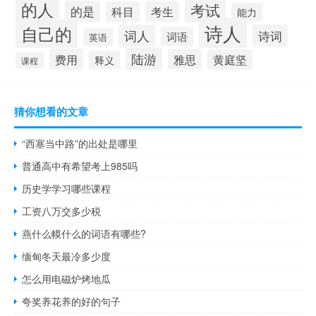
的人
考试
的是
科目
考生
能力
诗人
自己的
词人
诗词
词语
英语
陆游
费用
雅思
黄庭坚
释义
课程
猜你想看的文章
“西塞当中路”的出处是哪里
普通高中有希望考上985吗
历史学学习哪些课程
工资八万交多少税
燕什么幙什么的词语有哪些?
缅甸冬天最冷多少度
怎么用电磁炉烤地瓜
夸奖养花养的好的句子