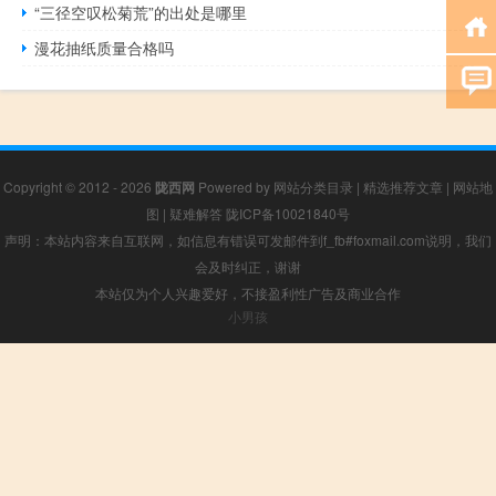
“三径空叹松菊荒”的出处是哪里
漫花抽纸质量合格吗
Copyright © 2012 - 2026
陇西网
Powered by
网站分类目录
|
精选推荐文章
|
网站地
图
|
疑难解答
陇ICP备10021840号
声明：本站内容来自互联网，如信息有错误可发邮件到f_fb#foxmail.com说明，我们
会及时纠正，谢谢
本站仅为个人兴趣爱好，不接盈利性广告及商业合作
小男孩