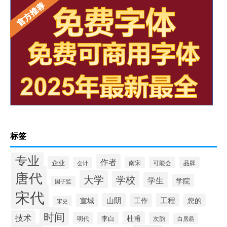
标签
专业
作者
企业
南宋
可能会
品牌
会计
唐代
大学
学校
学生
学院
国子监
宋代
山阴
工程
宣城
工作
您的
宋史
时间
技术
杜甫
李白
明代
次韵
白居易