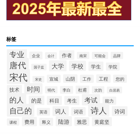
标签
专业
作者
企业
南宋
可能会
品牌
会计
唐代
大学
学校
学生
学院
国子监
宋代
山阴
工程
宣城
工作
您的
宋史
时间
技术
杜甫
李白
明代
次韵
白居易
的人
考试
的是
科目
考生
能力
诗人
自己的
词人
诗词
词语
英语
陆游
费用
雅思
黄庭坚
释义
课程