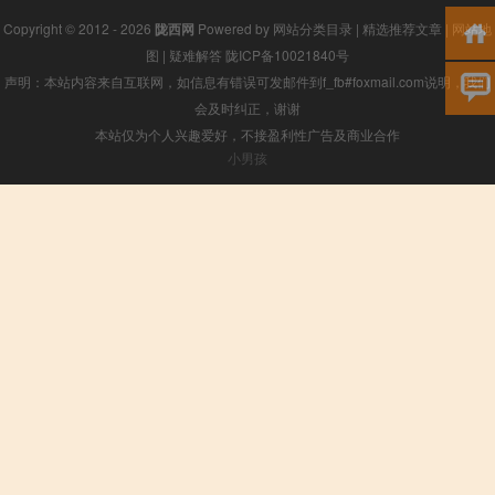
Copyright © 2012 - 2026
陇西网
Powered by
网站分类目录
|
精选推荐文章
|
网站地
图
|
疑难解答
陇ICP备10021840号
声明：本站内容来自互联网，如信息有错误可发邮件到f_fb#foxmail.com说明，我们
会及时纠正，谢谢
本站仅为个人兴趣爱好，不接盈利性广告及商业合作
小男孩