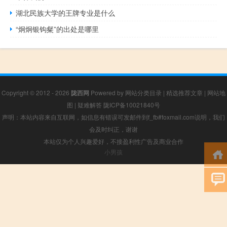
湖北民族大学的王牌专业是什么
“炯炯银钩粲”的出处是哪里
Copyright © 2012 - 2026
陇西网
Powered by
网站分类目录
|
精选推荐文章
|
网站地
图
|
疑难解答
陇ICP备10021840号
声明：本站内容来自互联网，如信息有错误可发邮件到f_fb#foxmail.com说明，我们
会及时纠正，谢谢
本站仅为个人兴趣爱好，不接盈利性广告及商业合作
小男孩