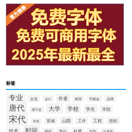
标签
专业
作者
企业
南宋
可能会
品牌
会计
唐代
大学
学校
学生
学院
国子监
宋代
山阴
工程
宣城
工作
您的
宋史
时间
技术
杜甫
李白
明代
次韵
白居易