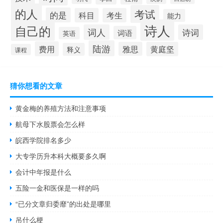
的人
考试
的是
科目
考生
能力
诗人
自己的
词人
诗词
词语
英语
陆游
费用
雅思
黄庭坚
释义
课程
猜你想看的文章
黄金梅的养殖方法和注意事项
航母下水股票会怎么样
皖西学院排名多少
大专学历升本科大概要多久啊
会计中年报是什么
五险一金和医保是一样的吗
“已分文章归委靡”的出处是哪里
吊什么梗