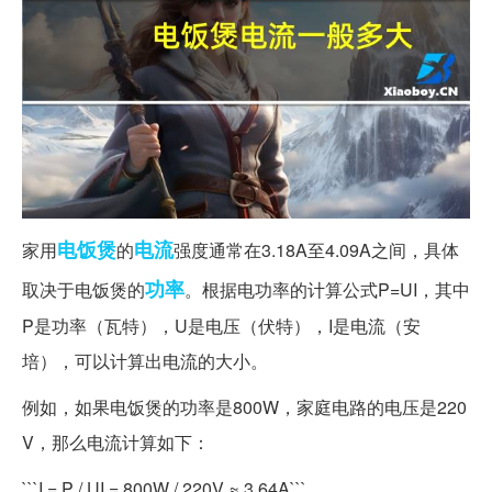
电饭煲
电流
家用
的
强度通常在3.18A至4.09A之间，具体
功率
取决于电饭煲的
。根据电功率的计算公式P=UI，其中
P是功率（瓦特），U是电压（伏特），I是电流（安
培），可以计算出电流的大小。
例如，如果电饭煲的功率是800W，家庭电路的电压是220
V，那么电流计算如下：
```I = P / UI = 800W / 220V ≈ 3.64A```