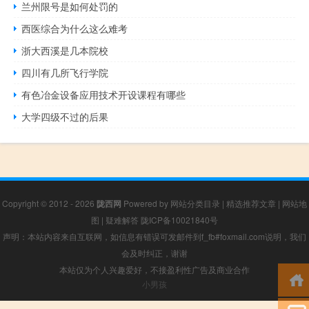
兰州限号是如何处罚的
西医综合为什么这么难考
浙大西溪是几本院校
四川有几所飞行学院
有色冶金设备应用技术开设课程有哪些
大学四级不过的后果
Copyright © 2012 - 2026
陇西网
Powered by
网站分类目录
|
精选推荐文章
|
网站地
图
|
疑难解答
陇ICP备10021840号
声明：本站内容来自互联网，如信息有错误可发邮件到f_fb#foxmail.com说明，我们
会及时纠正，谢谢
本站仅为个人兴趣爱好，不接盈利性广告及商业合作
小男孩