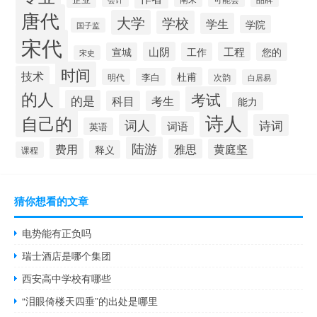
唐代
大学
学校
学生
学院
国子监
宋代
山阴
工程
宣城
工作
您的
宋史
时间
技术
杜甫
李白
明代
次韵
白居易
的人
考试
的是
科目
考生
能力
诗人
自己的
词人
诗词
词语
英语
陆游
费用
雅思
黄庭坚
释义
课程
猜你想看的文章
电势能有正负吗
瑞士酒店是哪个集团
西安高中学校有哪些
“泪眼倚楼天四垂”的出处是哪里