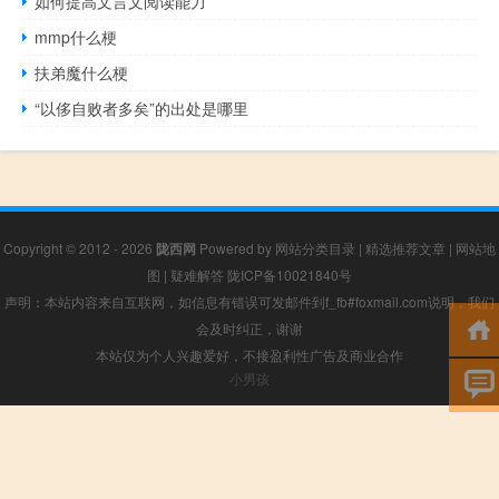
如何提高文言文阅读能力
mmp什么梗
扶弟魔什么梗
“以侈自败者多矣”的出处是哪里
Copyright © 2012 - 2026
陇西网
Powered by
网站分类目录
|
精选推荐文章
|
网站地
图
|
疑难解答
陇ICP备10021840号
声明：本站内容来自互联网，如信息有错误可发邮件到f_fb#foxmail.com说明，我们
会及时纠正，谢谢
本站仅为个人兴趣爱好，不接盈利性广告及商业合作
小男孩