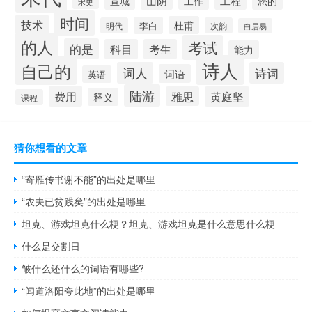
山阴
工程
宣城
工作
您的
宋史
时间
技术
杜甫
李白
明代
次韵
白居易
的人
考试
的是
科目
考生
能力
诗人
自己的
词人
诗词
词语
英语
陆游
费用
雅思
黄庭坚
释义
课程
猜你想看的文章
“寄雁传书谢不能”的出处是哪里
“农夫已贫贱矣”的出处是哪里
坦克、游戏坦克什么梗？坦克、游戏坦克是什么意思什么梗
什么是交割日
皱什么还什么的词语有哪些?
“闻道洛阳夸此地”的出处是哪里