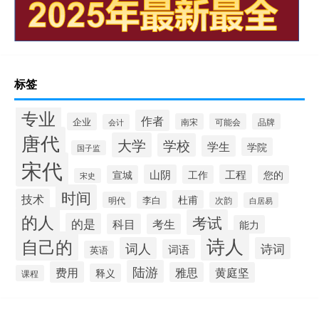
标签
专业
作者
企业
南宋
可能会
品牌
会计
唐代
大学
学校
学生
学院
国子监
宋代
山阴
工程
宣城
工作
您的
宋史
时间
技术
杜甫
李白
明代
次韵
白居易
的人
考试
的是
科目
考生
能力
诗人
自己的
词人
诗词
词语
英语
陆游
费用
雅思
黄庭坚
释义
课程