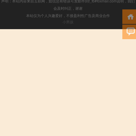
声明：本站内容来自互联网，如信息有错误可发邮件到f_fb#foxmail.com说明，我们
会及时纠正，谢谢
本站仅为个人兴趣爱好，不接盈利性广告及商业合作
小男孩