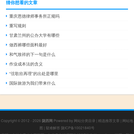
猜你想看的文章
重庆恩德律师事务所正规吗
重写规则
甘肃兰州的公办大学有哪些
做西裤哪些面料最好
和气致祥的下一句是什么
作业成本法的含义
“弦歌欣再理”的出处是哪里
国际旅游为我们带来什么
Copyright © 2012 - 2026
陇西网
Powered by
网站分类目录
|
精选推荐文章
|
网站地
图
|
疑难解答
陇ICP备10021840号