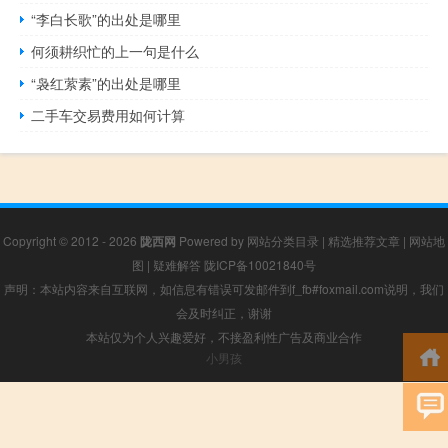
“李白长歌”的出处是哪里
何须耕织忙的上一句是什么
“袅红萦素”的出处是哪里
二手车交易费用如何计算
Copyright © 2012 - 2026
陇西网
Powered by
网站分类目录
|
精选推荐文章
|
网站地
图
|
疑难解答
陇ICP备10021840号
声明：本站内容来自互联网，如信息有错误可发邮件到f_fb#foxmail.com说明，我们
会及时纠正，谢谢
本站仅为个人兴趣爱好，不接盈利性广告及商业合作
小男孩