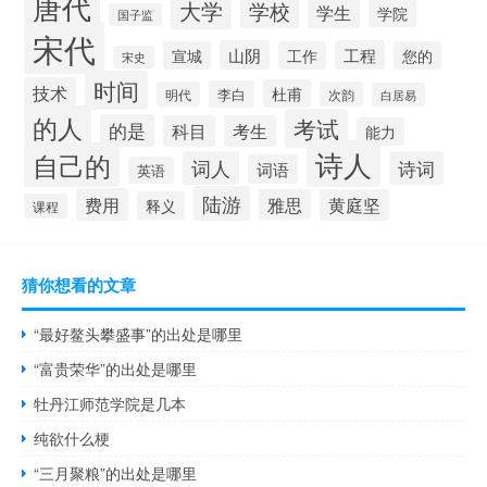
唐代
大学
学校
学生
学院
国子监
宋代
山阴
工程
宣城
工作
您的
宋史
时间
技术
杜甫
李白
明代
次韵
白居易
的人
考试
的是
科目
考生
能力
诗人
自己的
词人
诗词
词语
英语
陆游
费用
雅思
黄庭坚
释义
课程
猜你想看的文章
“最好鳌头攀盛事”的出处是哪里
“富贵荣华”的出处是哪里
牡丹江师范学院是几本
纯欲什么梗
“三月聚粮”的出处是哪里