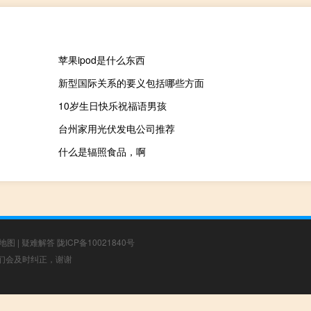
苹果ipod是什么东西
新型国际关系的要义包括哪些方面
10岁生日快乐祝福语男孩
台州家用光伏发电公司推荐
什么是辐照食品，啊
地图
|
疑难解答
陇ICP备10021840号
，我们会及时纠正，谢谢