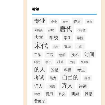
标签
专业
作者
企业
南宋
会计
唐代
可能会
品牌
国子监
大学
学校
学生
学院
宋代
山阴
宣城
宋史
时间
技术
工程
工作
您的
杜甫
李白
明代
次韵
白居易
的人
的是
科目
考生
自己的
考试
能力
英语
诗人
词人
诗词
词语
陆游
费用
雅思
释义
课程
黄庭坚