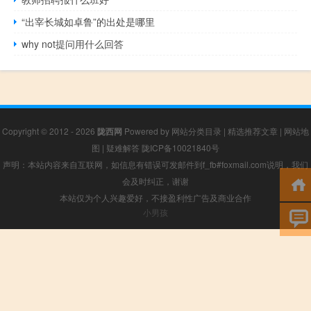
“出宰长城如卓鲁”的出处是哪里
why not提问用什么回答
Copyright © 2012 - 2026
陇西网
Powered by
网站分类目录
|
精选推荐文章
|
网站地
图
|
疑难解答
陇ICP备10021840号
声明：本站内容来自互联网，如信息有错误可发邮件到f_fb#foxmail.com说明，我们
会及时纠正，谢谢
本站仅为个人兴趣爱好，不接盈利性广告及商业合作
小男孩