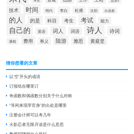
宋史
时间
技术
杜甫
李白
明代
次韵
白居易
的人
考试
的是
科目
考生
能力
诗人
自己的
词人
诗词
词语
英语
陆游
费用
雅思
黄庭坚
释义
课程
猜你想看的文章
以‘空’开头的成语
订报纸在哪里订
奇函数和偶函数分别关于什么对称
“等闲来现宰官身”的出处是哪里
注册会计师可以考几年
火影忍者无限月读是什么意思
教师招聘报什么班好