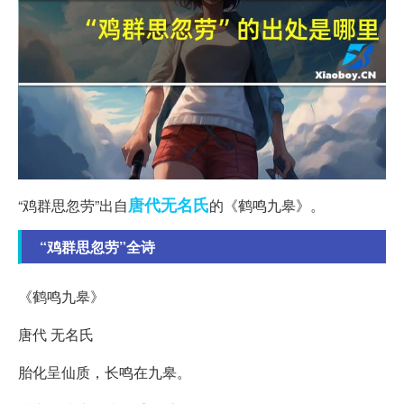
唐代
无名氏
“鸡群思忽劳”出自
的《鹤鸣九皋》。
“鸡群思忽劳”全诗
《鹤鸣九皋》
唐代 无名氏
胎化呈仙质，长鸣在九皋。