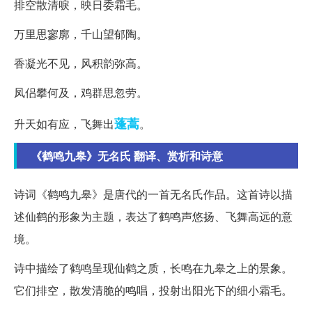
排空散清唳，映日委霜毛。
万里思寥廓，千山望郁陶。
香凝光不见，风积韵弥高。
凤侣攀何及，鸡群思忽劳。
蓬蒿
升天如有应，飞舞出
。
《鹤鸣九皋》无名氏 翻译、赏析和诗意
诗词《鹤鸣九皋》是唐代的一首无名氏作品。这首诗以描
述仙鹤的形象为主题，表达了鹤鸣声悠扬、飞舞高远的意
境。
诗中描绘了鹤鸣呈现仙鹤之质，长鸣在九皋之上的景象。
它们排空，散发清脆的鸣唱，投射出阳光下的细小霜毛。