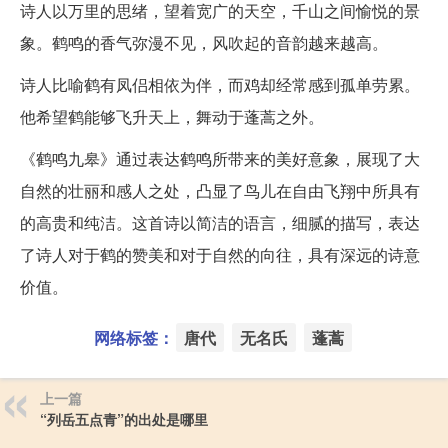
诗人以万里的思绪，望着宽广的天空，千山之间愉悦的景
象。鹤鸣的香气弥漫不见，风吹起的音韵越来越高。
诗人比喻鹤有凤侣相依为伴，而鸡却经常感到孤单劳累。
他希望鹤能够飞升天上，舞动于蓬蒿之外。
《鹤鸣九皋》通过表达鹤鸣所带来的美好意象，展现了大
自然的壮丽和感人之处，凸显了鸟儿在自由飞翔中所具有
的高贵和纯洁。这首诗以简洁的语言，细腻的描写，表达
了诗人对于鹤的赞美和对于自然的向往，具有深远的诗意
价值。
网络标签：
唐代
无名氏
蓬蒿
上一篇
“列岳五点青”的出处是哪里