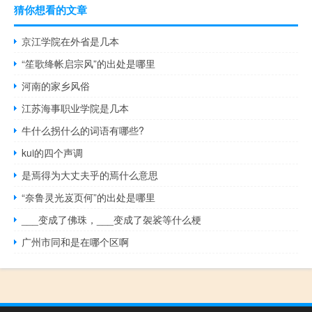
猜你想看的文章
京江学院在外省是几本
“笙歌绛帐启宗风”的出处是哪里
河南的家乡风俗
江苏海事职业学院是几本
牛什么拐什么的词语有哪些?
kui的四个声调
是焉得为大丈夫乎的焉什么意思
“奈鲁灵光岌页何”的出处是哪里
___变成了佛珠，___变成了袈裟等什么梗
广州市同和是在哪个区啊