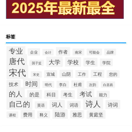
标签
专业
作者
企业
南宋
可能会
品牌
会计
唐代
大学
学校
学生
学院
国子监
宋代
山阴
工程
宣城
工作
您的
宋史
时间
技术
杜甫
李白
明代
次韵
白居易
的人
考试
的是
科目
考生
能力
诗人
自己的
词人
诗词
词语
英语
陆游
费用
雅思
黄庭坚
释义
课程