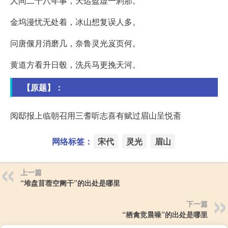
人间二十八年事，天运盈虚一刹那。
金坞漫忧无处着，冰山想复误人多。
问唐偃月消磨几，奈鲁灵光岌页何。
黄道方看升日毂，洗兵马更挽天河。
【原题】：
阅邸报上临朝召用三耆听志喜有赋过眉山呈悦斋
网络标签：
宋代
灵光
眉山
上一篇
“堆盘苜蓿空阑干”的出处是哪里
下一篇
“栖禽竞晨噪”的出处是哪里