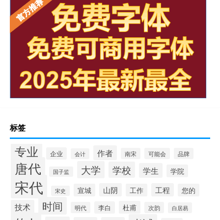
标签
专业
作者
企业
南宋
可能会
品牌
会计
唐代
大学
学校
学生
学院
国子监
宋代
山阴
工程
宣城
工作
您的
宋史
时间
技术
杜甫
李白
明代
次韵
白居易