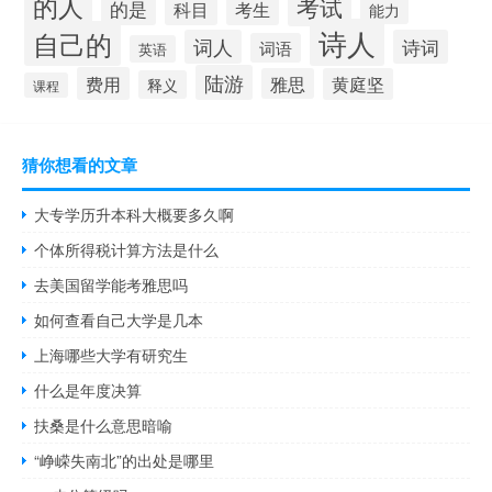
的人
考试
的是
科目
考生
能力
诗人
自己的
词人
诗词
词语
英语
陆游
费用
雅思
黄庭坚
释义
课程
猜你想看的文章
大专学历升本科大概要多久啊
个体所得税计算方法是什么
去美国留学能考雅思吗
如何查看自己大学是几本
上海哪些大学有研究生
什么是年度决算
扶桑是什么意思暗喻
“峥嵘失南北”的出处是哪里