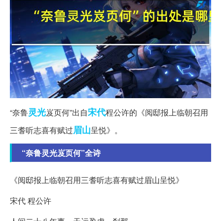
灵光
宋代
“奈鲁
岌页何”出自
程公许的《阅邸报上临朝召用
眉山
三耆听志喜有赋过
呈悦》。
“奈鲁灵光岌页何”全诗
《阅邸报上临朝召用三耆听志喜有赋过眉山呈悦》
宋代 程公许