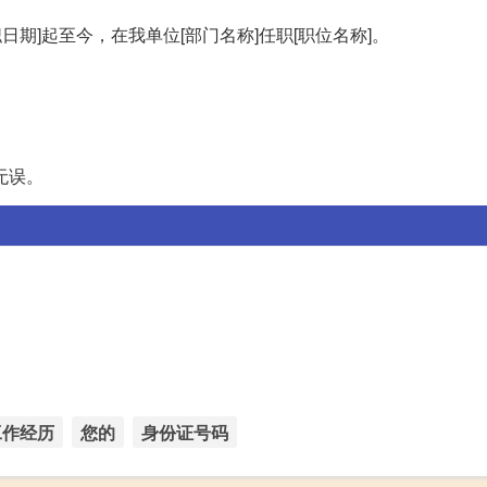
职日期]起至今，在我单位[部门名称]任职[职位名称]。
无误。
工作经历
您的
身份证号码