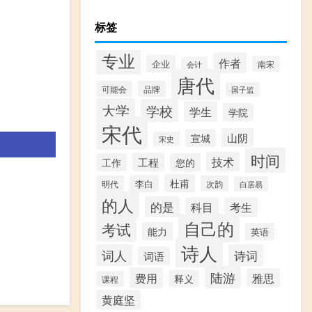
标签
专业
作者
企业
南宋
会计
唐代
可能会
品牌
国子监
大学
学校
学生
学院
宋代
山阴
宣城
宋史
时间
技术
工程
工作
您的
杜甫
李白
明代
次韵
白居易
的人
的是
科目
考生
自己的
考试
能力
英语
诗人
词人
诗词
词语
陆游
费用
雅思
释义
课程
黄庭坚