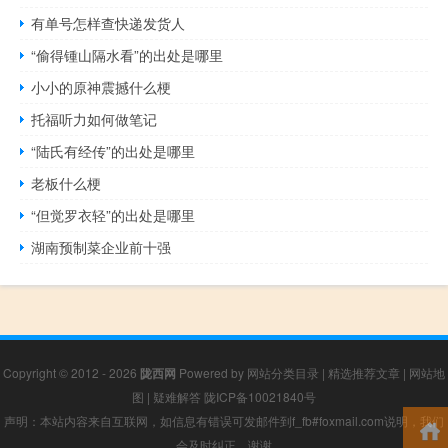
有单号怎样查快递发货人
“偷得锺山隔水看”的出处是哪里
小小的原神震撼什么梗
托福听力如何做笔记
“陆氏有经传”的出处是哪里
老板什么梗
“但觉罗衣轻”的出处是哪里
湖南预制菜企业前十强
Copyright © 2012 - 2026
陇西网
Powered by
网站分类目录
|
精选推荐文章
|
网站地
图
|
疑难解答
陇ICP备10021840号
声明：本站内容来自互联网，如信息有错误可发邮件到f_fb#foxmail.com说明，我们
会及时纠正，谢谢