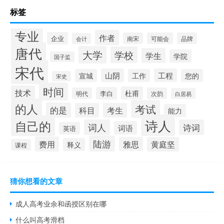
标签
专业
作者
企业
南宋
可能会
品牌
会计
唐代
大学
学校
学生
学院
国子监
宋代
山阴
工程
宣城
工作
您的
宋史
时间
技术
杜甫
李白
明代
次韵
白居易
的人
考试
的是
科目
考生
能力
诗人
自己的
词人
诗词
词语
英语
陆游
费用
雅思
黄庭坚
释义
课程
猜你想看的文章
成人高考业余和函授区别在哪
什么叫高考滑档