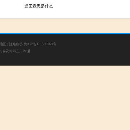
遡回意思是什么
地图
|
疑难解答
陇ICP备10021840号
，我们会及时纠正，谢谢