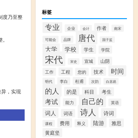
标签
制度乃至整
专业
作者
企业
南宋
会计
唐代
整。
可能会
品牌
国子监
大学
学校
学生
学院
宋代
山阴
宣城
宋史
时间
技术
工程
工作
您的
杜甫
李白
明代
次韵
白居易
的人
差异，实现
的是
科目
考生
自己的
考试
能力
英语
诗人
词人
诗词
词语
陆游
费用
雅思
释义
课程
黄庭坚