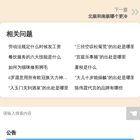
下一篇
北极和南极哪个更冷
相关问题
劳动法规定什么时候发工资
“三径空叹松菊荒”的出处是哪里
餐饮服务的六大技能是什么
“宫庭乐事频”的出处是哪里
如何为猫咪修剪脚毛
夏校是什么
c罗愿意用所有欧冠换大力神杯吗 C罗拿过大力神杯吗
“大儿十岁能操觚”的出处是哪里
“入玉门关到酒泉”的出处是哪里
陈伟霆代言的品牌有哪些
☚
公告