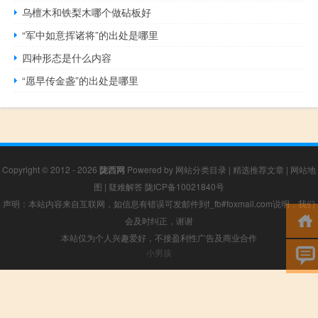
乌檀木和铁梨木哪个做砧板好
“军中如意挥诸将”的出处是哪里
四种形态是什么内容
“愿早传金盏”的出处是哪里
Copyright © 2012 - 2026
陇西网
Powered by
网站分类目录
|
精选推荐文章
|
网站地
图
|
疑难解答
陇ICP备10021840号
声明：本站内容来自互联网，如信息有错误可发邮件到f_fb#foxmail.com说明，我们
会及时纠正，谢谢
本站仅为个人兴趣爱好，不接盈利性广告及商业合作
小男孩