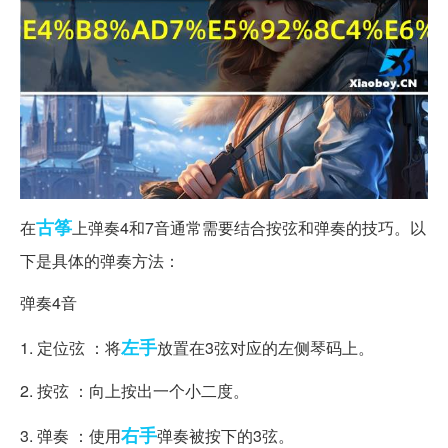
古筝
在
上弹奏4和7音通常需要结合按弦和弹奏的技巧。以
下是具体的弹奏方法：
弹奏4音
左手
1. 定位弦 ：将
放置在3弦对应的左侧琴码上。
2. 按弦 ：向上按出一个小二度。
右手
3. 弹奏 ：使用
弹奏被按下的3弦。