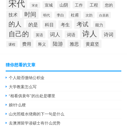
宋代
山阴
工程
宣城
工作
您的
宋史
时间
技术
杜甫
李白
明代
次韵
白居易
的人
考试
的是
科目
考生
能力
诗人
自己的
词人
诗词
词语
英语
陆游
费用
雅思
黄庭坚
释义
课程
猜你想看的文章
个人能否缴纳公积金
大学教案怎么写
“相看俱衰年”的出处是哪里
娘t什么梗
山光照槛水绕廊的下一句是什么
去澳洲留学读硕士有什么优势