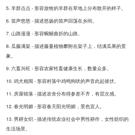
5. 羊群点点 - 形容放牧的羊群在草地上分布散开的样子。
6. 笛声悠悠 - 描述悠扬的笛声回荡在乡间。
7. 山路漫漫 - 形容蜿蜒曲折的山路。
8. 瓜藤满架 - 描述藤蔓植物攀附在架子上，结满瓜果的景
象。
9. 六畜兴旺 - 形容农家牲畜健康生长，数量众多。
10. 鸡犬相闻 - 形容村落中鸡鸣狗吠的声音此起彼伏。
11. 房屋错落 - 描述农舍分布得参差不齐，有层次感。
12. 春光明媚 - 形容春天阳光明媚，景色宜人。
13. 男耕女织 - 描述传统农业社会中男性耕作，女性纺织的
生活场景。