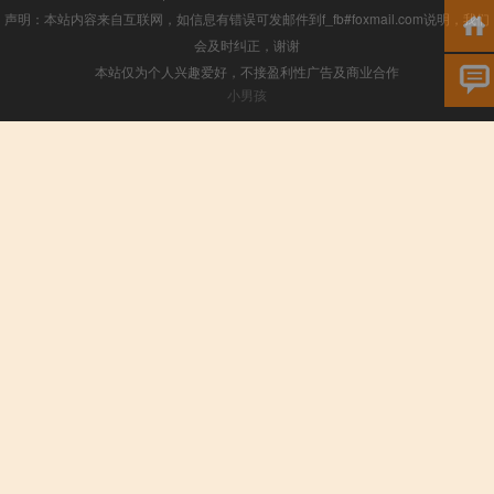
声明：本站内容来自互联网，如信息有错误可发邮件到f_fb#foxmail.com说明，我们
会及时纠正，谢谢
本站仅为个人兴趣爱好，不接盈利性广告及商业合作
小男孩