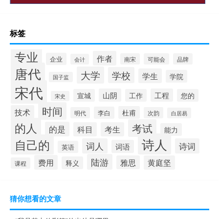
标签
专业
作者
企业
南宋
可能会
品牌
会计
唐代
大学
学校
学生
学院
国子监
宋代
山阴
工程
宣城
工作
您的
宋史
时间
技术
杜甫
李白
明代
次韵
白居易
的人
考试
的是
科目
考生
能力
诗人
自己的
词人
诗词
词语
英语
陆游
费用
雅思
黄庭坚
释义
课程
猜你想看的文章