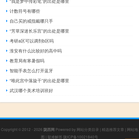
“我是梦中传彩笔”的出处是哪里
计数符号有哪些
自己买的戒指戴哪只手
“芳草深迷长乐宫”的出处是哪里
考研a区可以调剂b区吗
淮安有什么比较好的高中吗
教育局有寒暑假吗
智能手表怎么打开蓝牙
“唯此宫中落旋干”的出处是哪里
武汉哪个美术培训班好
Copyright © 2012 - 2026
陇西网
Powered by
网站分类目录
|
精选推荐文章
|
网站地
图
|
疑难解答
陇ICP备10021840号