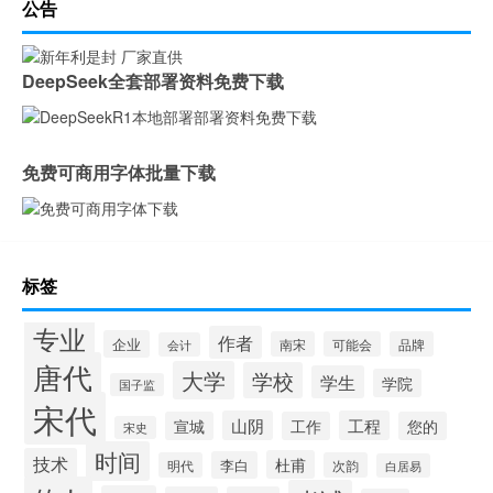
公告
DeepSeek全套部署资料免费下载
免费可商用字体批量下载
标签
专业
作者
企业
南宋
可能会
品牌
会计
唐代
大学
学校
学生
学院
国子监
宋代
山阴
工程
宣城
工作
您的
宋史
时间
技术
杜甫
李白
明代
次韵
白居易