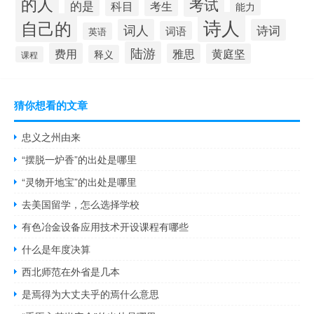
的人
考试
的是
科目
考生
能力
诗人
自己的
词人
诗词
词语
英语
陆游
费用
雅思
黄庭坚
释义
课程
猜你想看的文章
忠义之州由来
“摆脱一炉香”的出处是哪里
“灵物开地宝”的出处是哪里
去美国留学，怎么选择学校
有色冶金设备应用技术开设课程有哪些
什么是年度决算
西北师范在外省是几本
是焉得为大丈夫乎的焉什么意思