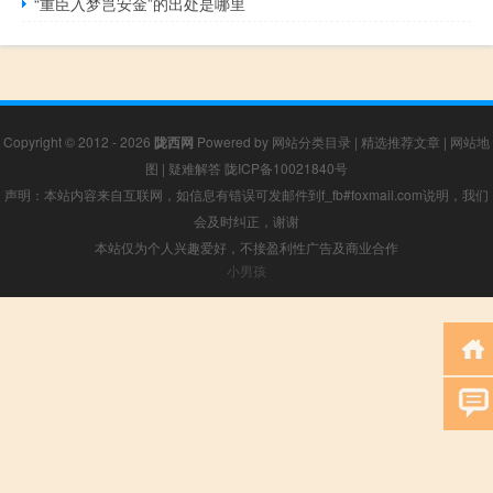
“重臣入梦岂安金”的出处是哪里
Copyright © 2012 - 2026
陇西网
Powered by
网站分类目录
|
精选推荐文章
|
网站地
图
|
疑难解答
陇ICP备10021840号
声明：本站内容来自互联网，如信息有错误可发邮件到f_fb#foxmail.com说明，我们
会及时纠正，谢谢
本站仅为个人兴趣爱好，不接盈利性广告及商业合作
小男孩