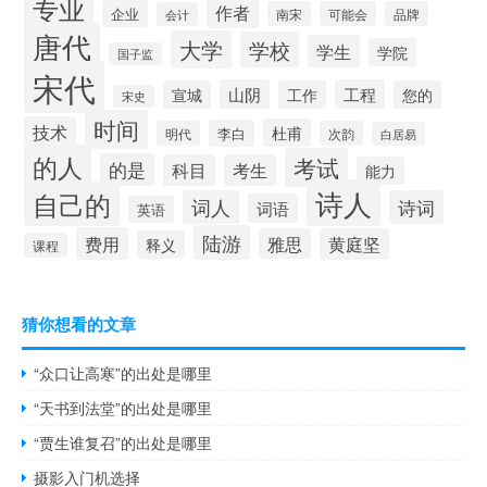
专业
作者
企业
南宋
可能会
品牌
会计
唐代
大学
学校
学生
学院
国子监
宋代
山阴
工程
宣城
工作
您的
宋史
时间
技术
杜甫
李白
明代
次韵
白居易
的人
考试
的是
科目
考生
能力
诗人
自己的
词人
诗词
词语
英语
陆游
费用
雅思
黄庭坚
释义
课程
猜你想看的文章
“众口让高寒”的出处是哪里
“天书到法堂”的出处是哪里
“贾生谁复召”的出处是哪里
摄影入门机选择