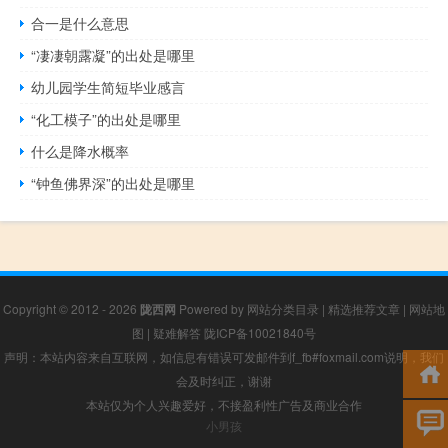
合一是什么意思
“凄凄朝露凝”的出处是哪里
幼儿园学生简短毕业感言
“化工模子”的出处是哪里
什么是降水概率
“钟鱼佛界深”的出处是哪里
Copyright © 2012 - 2026
陇西网
Powered by
网站分类目录
|
精选推荐文章
|
网站地
图
|
疑难解答
陇ICP备10021840号
声明：本站内容来自互联网，如信息有错误可发邮件到f_fb#foxmail.com说明，我们
会及时纠正，谢谢
本站仅为个人兴趣爱好，不接盈利性广告及商业合作
小男孩