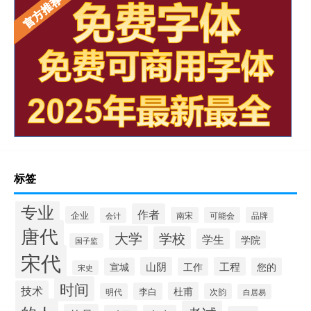
标签
专业
作者
企业
南宋
可能会
品牌
会计
唐代
大学
学校
学生
学院
国子监
宋代
山阴
工程
宣城
工作
您的
宋史
时间
技术
杜甫
李白
明代
次韵
白居易