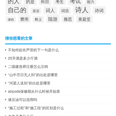
的人
考试
的是
科目
考生
能力
诗人
自己的
词人
诗词
词语
英语
陆游
费用
雅思
黄庭坚
释义
课程
猜你想看的文章
不知何处吹芦管的下一句是什么
25升酒是多少斤酒
二级建造师注册怎么注销
“山中尽日无人到”的出处是哪里
“河梁人送别”的出处是哪里
airpods保修期从什么时候开始算
液压油可以混用吗
“施工过程”和“施工段”的区别是什么