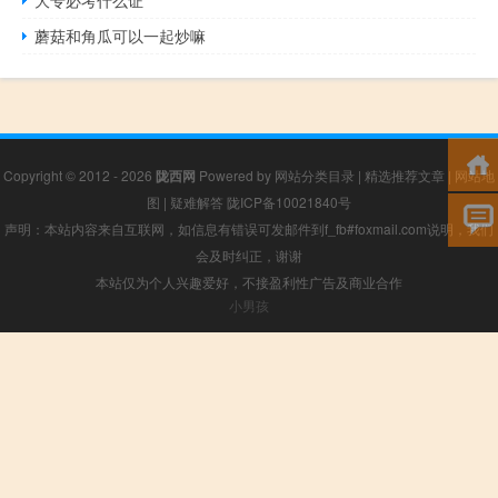
大专必考什么证
蘑菇和角瓜可以一起炒嘛
Copyright © 2012 - 2026
陇西网
Powered by
网站分类目录
|
精选推荐文章
|
网站地
图
|
疑难解答
陇ICP备10021840号
声明：本站内容来自互联网，如信息有错误可发邮件到f_fb#foxmail.com说明，我们
会及时纠正，谢谢
本站仅为个人兴趣爱好，不接盈利性广告及商业合作
小男孩