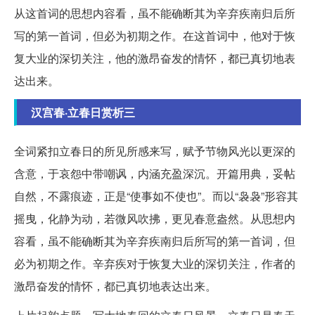
从这首词的思想内容看，虽不能确断其为辛弃疾南归后所
写的第一首词，但必为初期之作。在这首词中，他对于恢
复大业的深切关注，他的激昂奋发的情怀，都已真切地表
达出来。
汉宫春·立春日赏析三
全词紧扣立春日的所见所感来写，赋予节物风光以更深的
含意，于哀怨中带嘲讽，内涵充盈深沉。开篇用典，妥帖
自然，不露痕迹，正是“使事如不使也”。而以“袅袅”形容其
摇曳，化静为动，若微风吹拂，更见春意盎然。从思想内
容看，虽不能确断其为辛弃疾南归后所写的第一首词，但
必为初期之作。辛弃疾对于恢复大业的深切关注，作者的
激昂奋发的情怀，都已真切地表达出来。