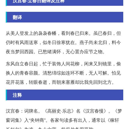
汉宫春·立春日翻译及注释
翻译
从美人登发上的袅袅春幡，看到春已归来。虽已春归，但
仍时有风雨送寒，似冬日徐寒犹在。燕子尚未北归，料今
夜当梦回西园。已愁绪满怀，无心置办应节之物。
东风自立春日起，忙于装饰人间花柳，闲来又到镜里，偷
换人的青春容颜。清愁绵综如连环不断，无人可解。怕见
花开花落，转眼春逝，而朝来塞雁却比我先回到北方。
注释
汉宫春：词牌名。《高丽史·乐志》名《汉宫春慢》。《梦
窗词集》入“夹钟商”。各家句读多有出入，通常以《稼轩