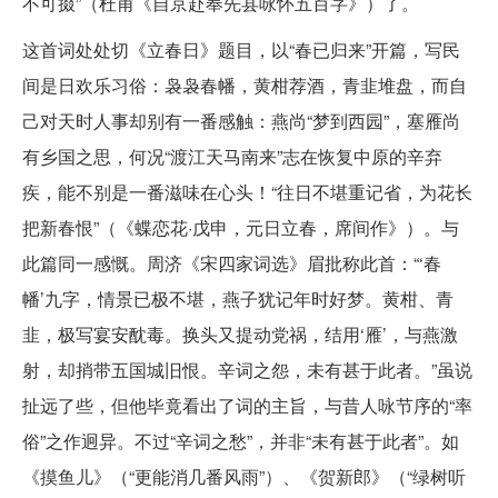
不可掇”（杜甫《自京赴奉先县咏怀五百字》）了。
这首词处处切《立春日》题目，以“春已归来”开篇，写民
间是日欢乐习俗：袅袅春幡，黄柑荐酒，青韭堆盘，而自
己对天时人事却别有一番感触：燕尚“梦到西园”，塞雁尚
有乡国之思，何况“渡江天马南来”志在恢复中原的辛弃
疾，能不别是一番滋味在心头！“往日不堪重记省，为花长
把新春恨”（《蝶恋花·戊申，元日立春，席间作》）。与
此篇同一感慨。周济《宋四家词选》眉批称此首：“‘春
幡’九字，情景已极不堪，燕子犹记年时好梦。黄柑、青
韭，极写宴安酖毒。换头又提动党祸，结用‘雁’，与燕激
射，却捎带五国城旧恨。辛词之怨，未有甚于此者。”虽说
扯远了些，但他毕竟看出了词的主旨，与昔人咏节序的“率
俗”之作迥异。不过“辛词之愁”，并非“未有甚于此者”。如
《摸鱼儿》（“更能消几番风雨”）、《贺新郎》（“绿树听