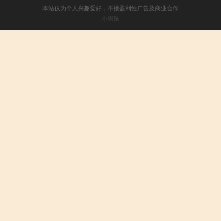
本站仅为个人兴趣爱好，不接盈利性广告及商业合作
小男孩