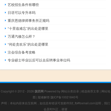
艺校招生条件有哪些
日语可以专升本吗
重庆恩德律师事务所正规吗
“十景兹难忘”的出处是哪里
万通汽修怎么样？
“何处贪欢乐”的出处是哪里
注会综合备考攻略
专业硕士毕业以后可以去应聘事业单位吗
Copyright © 2012 - 2026
陇西网
Powered by
网站分类目录
|
精选推荐文章
|
网站地
图
|
疑难解答
陇ICP备10021840号
声明：本站内容来自互联网，如信息有错误可发邮件到f_fb#foxmail.com说明，我们
会及时纠正，谢谢