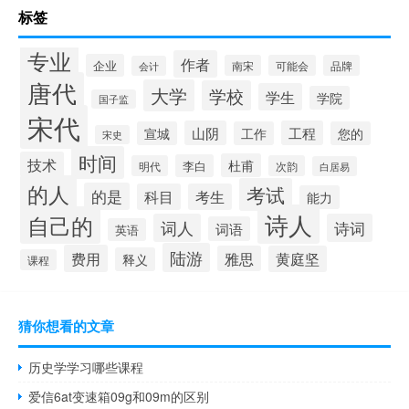
标签
专业
作者
企业
南宋
可能会
品牌
会计
唐代
大学
学校
学生
学院
国子监
宋代
山阴
工程
宣城
工作
您的
宋史
时间
技术
杜甫
李白
明代
次韵
白居易
的人
考试
的是
科目
考生
能力
诗人
自己的
词人
诗词
词语
英语
陆游
费用
雅思
黄庭坚
释义
课程
猜你想看的文章
历史学学习哪些课程
爱信6at变速箱09g和09m的区别