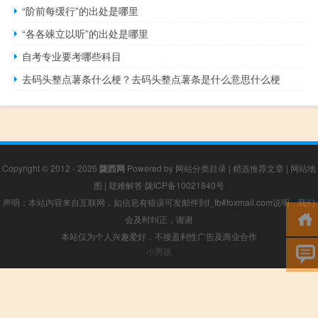
“阶前每缓行”的出处是哪里
“各各竦立以听”的出处是哪里
自考专业要考哪些科目
去码头整点薯条什么梗？去码头整点薯条是什么意思什么梗
Copyright © 2012 - 2026
陇西网
Powered by
网站分类目录
|
精选推荐文章
|
网站地
图
|
疑难解答
陇ICP备10021840号
声明：本站内容来自互联网，如信息有错误可发邮件到f_fb#foxmail.com说明，我们
会及时纠正，谢谢
本站仅为个人兴趣爱好，不接盈利性广告及商业合作
小男孩