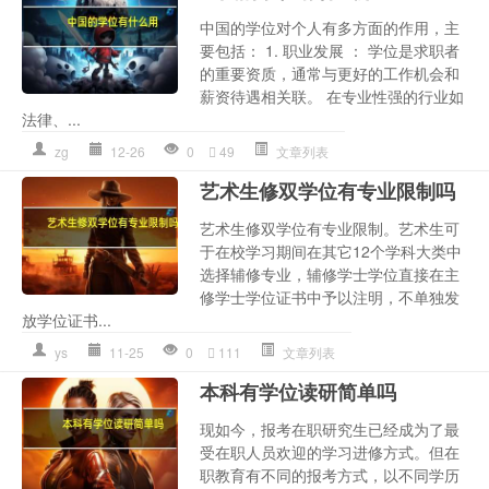
中国的学位对个人有多方面的作用，主
要包括： 1. 职业发展 ： 学位是求职者
的重要资质，通常与更好的工作机会和
薪资待遇相关联。 在专业性强的行业如
法律、...
zg
12-26
0
49
文章列表
艺术生修双学位有专业限制吗
艺术生修双学位有专业限制。艺术生可
于在校学习期间在其它12个学科大类中
选择辅修专业，辅修学士学位直接在主
修学士学位证书中予以注明，不单独发
放学位证书...
ys
11-25
0
111
文章列表
本科有学位读研简单吗
现如今，报考在职研究生已经成为了最
受在职人员欢迎的学习进修方式。但在
职教育有不同的报考方式，以不同学历