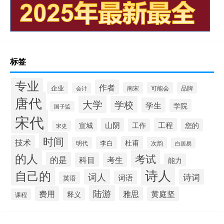
标签
专业
作者
企业
南宋
可能会
品牌
会计
唐代
大学
学校
学生
学院
国子监
宋代
山阴
工程
宣城
工作
您的
宋史
时间
技术
杜甫
李白
明代
次韵
白居易
的人
考试
的是
科目
考生
能力
诗人
自己的
词人
诗词
词语
英语
陆游
费用
雅思
黄庭坚
释义
课程