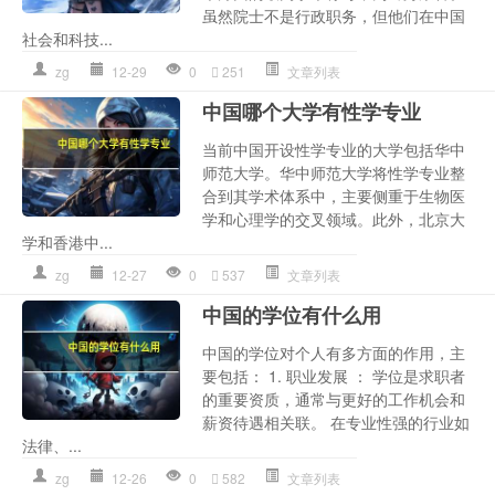
虽然院士不是行政职务，但他们在中国
社会和科技...
zg
12-29
0
251
文章列表
中国哪个大学有性学专业
当前中国开设性学专业的大学包括华中
师范大学。华中师范大学将性学专业整
合到其学术体系中，主要侧重于生物医
学和心理学的交叉领域。此外，北京大
学和香港中...
zg
12-27
0
537
文章列表
中国的学位有什么用
中国的学位对个人有多方面的作用，主
要包括： 1. 职业发展 ： 学位是求职者
的重要资质，通常与更好的工作机会和
薪资待遇相关联。 在专业性强的行业如
法律、...
zg
12-26
0
582
文章列表