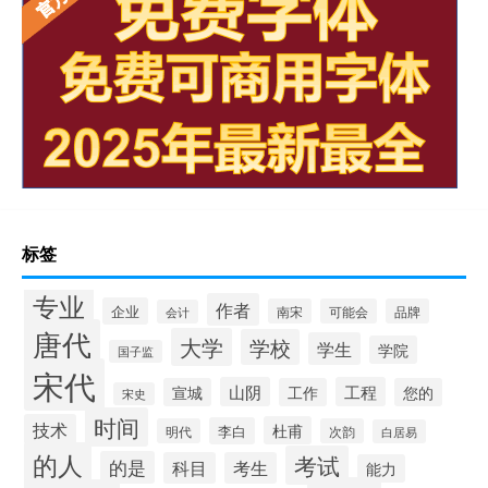
标签
专业
作者
企业
南宋
可能会
品牌
会计
唐代
大学
学校
学生
学院
国子监
宋代
山阴
工程
宣城
工作
您的
宋史
时间
技术
杜甫
李白
明代
次韵
白居易
的人
考试
的是
科目
考生
能力