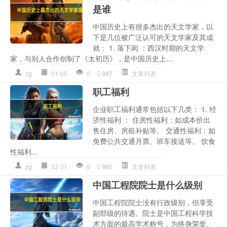
是谁
中国历史上有很多杰出的天文学家，以
下是几位被广泛认可的天文学家及其成
就： 1. 落下闳 ：西汉时期的天文学
家，与别人合作创制了《太初历》，是中国历史上...
zg
01-05
0
987
文章列表
职工福利
企业职工福利通常包括以下几类： 1. 经
济性福利 ： 住房性福利：如成本价出
售住房、房租补贴等。 交通性福利：如
免费公共交通月票、班车接送等。 饮食
性福利...
zg
12-31
0
980
文章列表
中国工程院院士是什么级别
中国工程院院士没有行政级别，但享受
副部级的待遇。院士是中国工程科学技
术方面的最高学术称号，为终身荣誉。