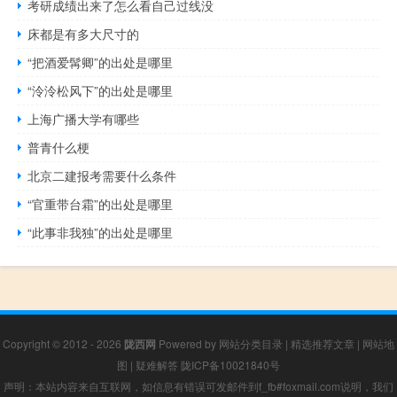
考研成绩出来了怎么看自己过线没
床都是有多大尺寸的
“把酒爱髯卿”的出处是哪里
“泠泠松风下”的出处是哪里
上海广播大学有哪些
普青什么梗
北京二建报考需要什么条件
“官重带台霜”的出处是哪里
“此事非我独”的出处是哪里
Copyright © 2012 - 2026
陇西网
Powered by
网站分类目录
|
精选推荐文章
|
网站地
图
|
疑难解答
陇ICP备10021840号
声明：本站内容来自互联网，如信息有错误可发邮件到f_fb#foxmail.com说明，我们