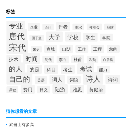
标签
专业
作者
企业
南宋
可能会
品牌
会计
唐代
大学
学校
学生
学院
国子监
宋代
山阴
工程
宣城
工作
您的
宋史
时间
技术
杜甫
李白
明代
次韵
白居易
的人
考试
的是
科目
考生
能力
诗人
自己的
词人
诗词
词语
英语
陆游
费用
雅思
黄庭坚
释义
课程
猜你想看的文章
武当山有多高