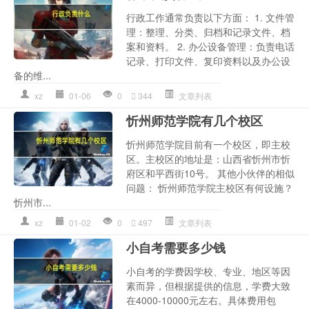
行政工作通常负责以下方面： 1. 文件管
理：整理、分类、归档和记录文件、档
案和资料。 2. 办公设备管理：负责电话
记录、打印文件、复印资料以及办公设
备的维...
xz
01-06
0
344
文章列表
忻州师范学院有几个校区
忻州师范学院目前有一个校区，即主校
区。主校区的地址是：山西省忻州市忻
府区和平西街10号。 其他小伙伴的相似
问题： 忻州师范学院主校区有何设施？
忻州市...
xz
01-02
0
497
文章列表
小自考需要多少钱
小自考的学费因学校、专业、地区等因
素而异，但根据提供的信息，学费大致
在4000-10000元左右。具体费用包