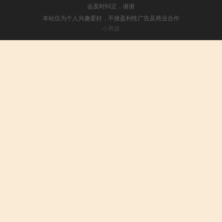
会及时纠正，谢谢
本站仅为个人兴趣爱好，不接盈利性广告及商业合作
小男孩