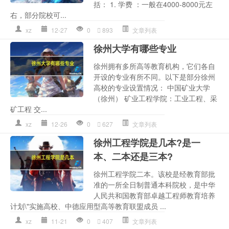
括： 1. 学费 ：一般在4000-8000元左
右，部分院校可...
xz
12-27
0
893
文章列表
徐州大学有哪些专业
徐州拥有多所高等教育机构，它们各自
开设的专业有所不同。以下是部分徐州
高校的专业设置情况： 中国矿业大学
（徐州） 矿业工程学院：工业工程、采
矿工程 交...
xz
12-26
0
627
文章列表
徐州工程学院是几本?是一
本、二本还是三本?
徐州工程学院二本。该校是经教育部批
准的一所全日制普通本科院校，是中华
人民共和国教育部卓越工程师教育培养
计划\"实施高校、中德应用型高等教育联盟成员 ...
xz
11-21
0
407
文章列表