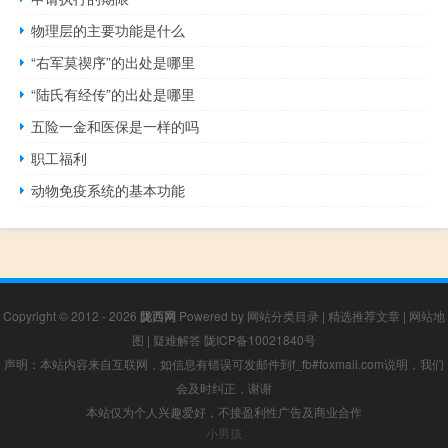
物理层的主要功能是什么
“右军莫禊序”的出处是哪里
“陆氏有经传”的出处是哪里
五险一金和医保是一样的吗
职工福利
动物免疫系统的基本功能
Copyright © 2012 - 2026
陇西网
Powered by
网站分类目录
|
精选推荐文章
|
网站地
图
|
疑难解答
陇ICP备10021840号
声明：本站内容来自互联网，如信息有错误可发邮件到f_fb#foxmail.com说明，我们
会及时纠正，谢谢
本站仅为个人兴趣爱好，不接盈利性广告及商业合作
小男孩