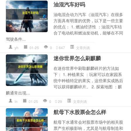
油混汽车好吗
油电混合动力汽车（油混汽车）在很多
方面具有明显的优势，以下是一些主要
的优点： 1. 燃油经济性 ：油混汽车结
合了电动机和燃油发动机，能够在不同
驾驶条件...
yh
01-25
0
647
文章列表
迷你世界怎么刷麒麟
在迷你世界中刷取麒麟碎片的方法如
下： 1. 种植果实 ：玩家可以在家园系
统中种植特定的果实，这些果实成熟后
可以获得麒麟碎片。 2. 探索地图 ：麒
麟通常出现...
ln
01-25
0
29
文章列表
航母下水股票会怎么样
航母下水通常会对股票市场中的相关股
票产生积极影响，尤其是与航母制造和