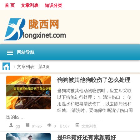
首 页
文章列表
知识分类
网站导航
>
文章列表
- 第3页
狗狗被其他狗咬伤了怎么处理
当狗狗被其他动物咬伤时，应立即采取
以下措施进行处理： 1. 清洁伤口 ： 使
用温水和肥皂清洗伤口，以去除污物和
细菌。 清洗时，要确保彻底清洁伤口周
围的区...
gg
01-25
0
567
文章列表
是BB霜好还有素颜霜好