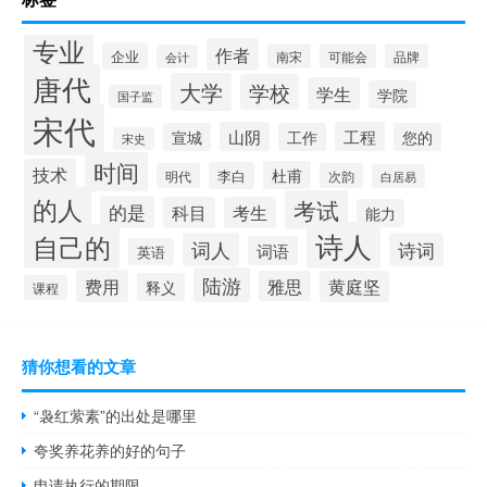
专业
作者
企业
南宋
可能会
品牌
会计
唐代
大学
学校
学生
学院
国子监
宋代
山阴
工程
宣城
工作
您的
宋史
时间
技术
杜甫
李白
明代
次韵
白居易
的人
考试
的是
科目
考生
能力
诗人
自己的
词人
诗词
词语
英语
陆游
费用
雅思
黄庭坚
释义
课程
猜你想看的文章
“袅红萦素”的出处是哪里
夸奖养花养的好的句子
申请执行的期限