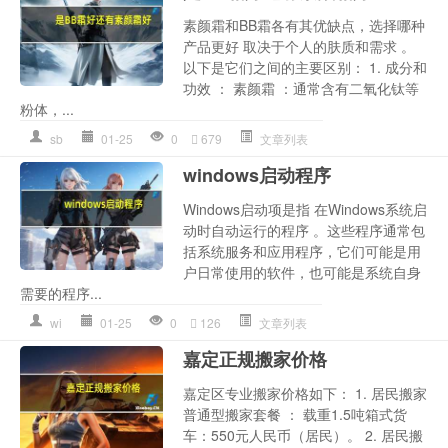
素颜霜和BB霜各有其优缺点，选择哪种
产品更好 取决于个人的肤质和需求 。
以下是它们之间的主要区别： 1. 成分和
功效 ： 素颜霜 ：通常含有二氧化钛等
粉体，...
sb
01-25
0
679
文章列表
windows启动程序
Windows启动项是指 在Windows系统启
动时自动运行的程序 。这些程序通常包
括系统服务和应用程序，它们可能是用
户日常使用的软件，也可能是系统自身
需要的程序...
wi
01-25
0
126
文章列表
嘉定正规搬家价格
嘉定区专业搬家价格如下： 1. 居民搬家
普通型搬家套餐 ： 载重1.5吨箱式货
车：550元人民币（居民）。 2. 居民搬