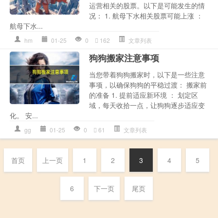
运营相关的股票。以下是可能发生的情
况： 1. 航母下水相关股票可能上涨 ：
航母下水...
hm
01-25
0
162
文章列表
狗狗搬家注意事项
当您带着狗狗搬家时，以下是一些注意
事项，以确保狗狗的平稳过渡： 搬家前
的准备 1. 提前适应新环境 ： 划定区
域，每天收拾一点，让狗狗逐步适应变
化。 安...
gg
01-25
0
61
文章列表
首页
上一页
1
2
3
4
5
6
下一页
尾页