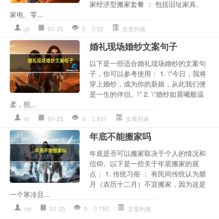
家经济型搬家套餐 ： 包括旧址家具、
家电、零...
jd
01-25
0
22
文章列表
婚礼现场婚纱文案句子
以下是一些适合婚礼现场婚纱的文案句
子，你可以参考使用： 1. \"今日，我将
穿上婚纱，成为你的新娘，从此我们便
是一生的伴侣。\" 2. \"婚纱如晨曦般温
柔，照...
hl
01-25
0
931
文章列表
年底不能搬家吗
年底是否可以搬家取决于个人的情况和
信仰。以下是一些关于年底搬家的观
点： 1. 传统习俗 ： 有民间传统认为腊
月（农历十二月）不宜搬家，因为这是
一个寒冷且...
nd
01-25
0
750
文章列表