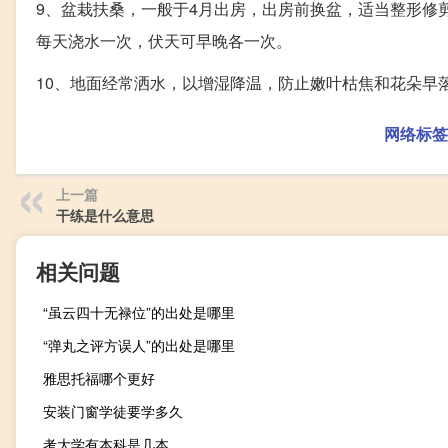
9、盆栽扶桑，一般于4月出房，出房前换盆，适当整形修
每天浇水一次，伏天可早晚各一次。
10、地面经常洒水，以增湿降温，防止嫩叶枯焦和花朵早
网络标签
上一篇
干练是什么意思
相关问题
“虽云四十无禄位”的出处是哪里
“弹丸之评方误人”的出处是哪里
雅思托福哪个更好
安装门窗学徒要学多久
考大学有本科是几本