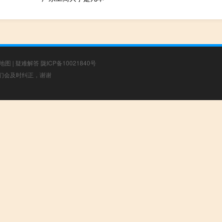
地图
|
疑难解答
陇ICP备10021840号
，我们会及时纠正，谢谢