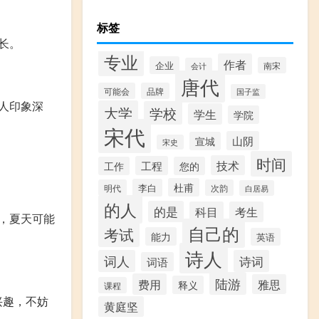
标签
长。
专业
作者
企业
南宋
会计
唐代
可能会
品牌
国子监
人印象深
大学
学校
学生
学院
宋代
山阴
宣城
宋史
时间
技术
工程
工作
您的
杜甫
李白
明代
次韵
白居易
的人
的是
科目
考生
，夏天可能
自己的
考试
能力
英语
诗人
词人
诗词
词语
陆游
费用
雅思
释义
课程
兴趣，不妨
黄庭坚