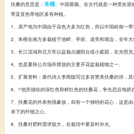
朱槿
扶桑的意思是：
、中国蔷薇。在古代就是一种受欢迎
带及亚热带地区多有种植。
1、原产地为中国由于花色大多为红色，所以中国岭南一带
2、朱槿在南方多栽植于池畔、亭前、道旁和墙边，全年大
3、长江流域和北方常以盆栽点缀阳台或小庭园，在光照充
4、也是夏秋公共场所摆放的主要开花盆栽植物之一。
5、扩展资料：唐代诗人李商隐写过多首赞美扶桑的诗，
6、\"他所描绘的深红色和鲜红色的扶桑花，争先恐后地挤
7、扶桑花的外表热情豪放，却有一个独特的花心，这是
表下的纤细之心。
8、扶桑对肥料需求较大，在栽培中要及时补光。