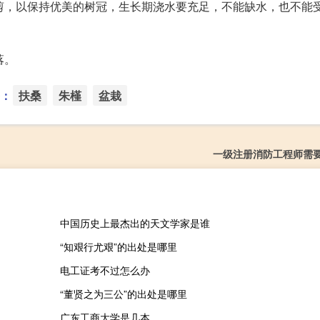
剪，以保持优美的树冠，生长期浇水要充足，不能缺水，也不能
落。
：
扶桑
朱槿
盆栽
一级注册消防工程师需
中国历史上最杰出的天文学家是谁
“知艰行尤艰”的出处是哪里
电工证考不过怎么办
“董贤之为三公”的出处是哪里
广东工商大学是几本