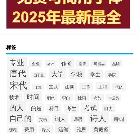
标签
专业
作者
企业
南宋
可能会
品牌
会计
唐代
大学
学校
学生
学院
国子监
宋代
山阴
工程
宣城
工作
您的
宋史
时间
技术
杜甫
李白
明代
次韵
白居易
的人
考试
的是
科目
考生
能力
诗人
自己的
词人
诗词
词语
英语
陆游
费用
雅思
黄庭坚
释义
课程