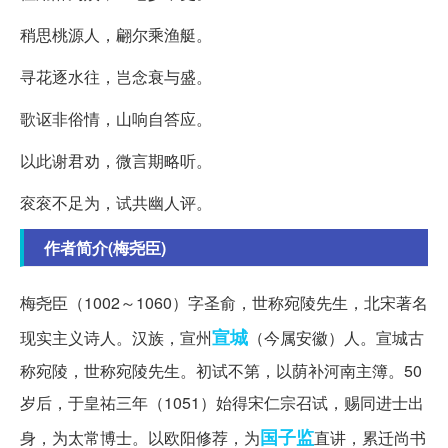
稍思桃源人，翩尔乘渔艇。
寻花逐水往，岂念衰与盛。
歌讴非俗情，山响自答应。
以此谢君劝，微言期略听。
衮衮不足为，试共幽人评。
作者简介(梅尧臣)
梅尧臣（1002～1060）字圣俞，世称宛陵先生，北宋著名
宣城
现实主义诗人。汉族，宣州
（今属安徽）人。宣城古
称宛陵，世称宛陵先生。初试不第，以荫补河南主簿。50
岁后，于皇祐三年（1051）始得宋仁宗召试，赐同进士出
国子监
身，为太常博士。以欧阳修荐，为
直讲，累迁尚书