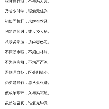
轻舟自行速，不与风力竞。
乃省少时学，强勉无佳兴。
初如弄机杼，未解布丝经。
利器昧其时，或反授人柄。
及亲贤豪游，所尚志已定。
不厌朝市喧，不须山林静。
不为煦煦妍，不为严严冰。
遇物理自畅，区处剧操令。
仍类楚野竹，忽从孤根迸。
便成翠琅玕，久与风霜硬。
虽然达吾真，谁复究毕竟。