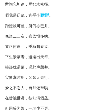
世间忘坦途，尽欲求密径。
蹭蹬
唒我是迂疏，宜乎今
。
蹭蹬诚可差，所偶亦已并。
晚逢二三友，喜饮恨多病。
道路何邅回，季秋越春孟。
平生景慕者，邂逅出天幸。
接迹犹谓荣，况此声颜并。
实惭寡时用，又顾无奇行。
爱之不忍去，自旦还至暝。
在昔浊世贤，徒知清酒圣。
但用醉为娱，一老少不更。