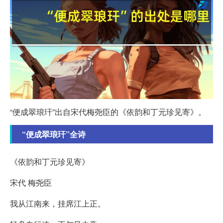
“便成翠琅玕”出自宋代梅尧臣的《依韵和丁元珍见寄》。
“便成翠琅玕”全诗
《依韵和丁元珍见寄》
宋代 梅尧臣
我从江南来，挂席江上正。