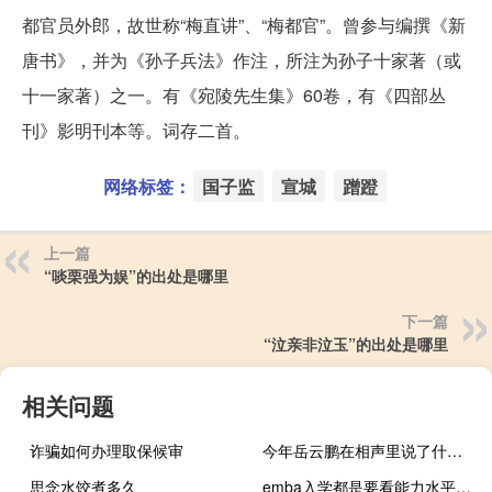
都官员外郎，故世称“梅直讲”、“梅都官”。曾参与编撰《新
唐书》，并为《孙子兵法》作注，所注为孙子十家著（或
十一家著）之一。有《宛陵先生集》60卷，有《四部丛
刊》影明刊本等。词存二首。
网络标签：
国子监
宣城
蹭蹬
上一篇
“啖栗强为娱”的出处是哪里
下一篇
“泣亲非泣玉”的出处是哪里
相关问题
诈骗如何办理取保候审
今年岳云鹏在相声里说了什么 岳云鹏相声全集高清
思念水饺煮多久
emba入学都是要看能力水平录取吗